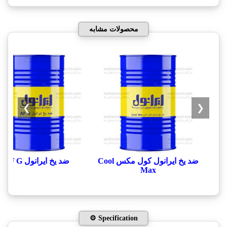
محصولات مشابه
❯
❮
ضد یخ ایرانول کول مکس Cool
ضد یخ ایرانول AF G
Max
⚙️ Specification