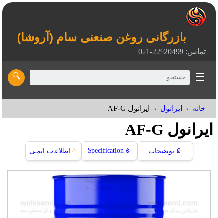
بازرگانی روغن صنعتی سام (آروشا)
تماس: 22920499-021
☰
🔍
خانه
ایرانول
ایرانول AF-G
ایرانول AF-G
⚠️
Specification
📄
توضیحات
⚙️
اطلاعات ایمنی