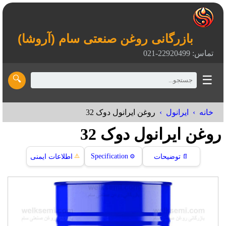
بازرگانی روغن صنعتی سام (آروشا)
تماس: 22920499-021
☰
🔍
خانه
ایرانول
روغن ایرانول دوک 32
روغن ایرانول دوک 32
⚠️
Specification
📄
توضیحات
⚙️
اطلاعات ایمنی