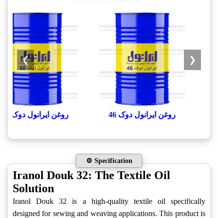
❯
❮
روغن ایرانول دوک 46
روغن ایرانول دوک 68
⚙️ Specification
Iranol Douk 32: The Textile Oil
Solution
Iranol Douk 32 is a high-quality textile oil specifically
designed for sewing and weaving applications. This product is