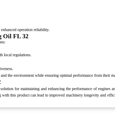
 enhanced operation reliability.
g Oil FL 32
ons:
h local regulations.
tiveness.
th and the environment while ensuring optimal performance from their m
2
e solution for maintaining and enhancing the performance of engines a
 with this product can lead to improved machinery longevity and effici