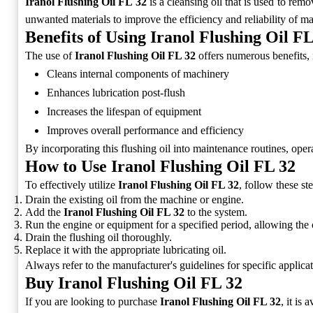
Iranol Flushing Oil FL 32
is a cleansing oil that is used to rem
unwanted materials to improve the efficiency and reliability of m
Benefits of Using Iranol Flushing Oil F
The use of
Iranol Flushing Oil FL 32
offers numerous benefits, 
Cleans internal components of machinery
Enhances lubrication post-flush
Increases the lifespan of equipment
Improves overall performance and efficiency
By incorporating this flushing oil into maintenance routines, ope
How to Use Iranol Flushing Oil FL 32
To effectively utilize
Iranol Flushing Oil FL 32
, follow these st
Drain the existing oil from the machine or engine.
Add the
Iranol Flushing Oil FL 32
to the system.
Run the engine or equipment for a specified period, allowing the oi
Drain the flushing oil thoroughly.
Replace it with the appropriate lubricating oil.
Always refer to the manufacturer's guidelines for specific applica
Buy Iranol Flushing Oil FL 32
If you are looking to purchase
Iranol Flushing Oil FL 32
, it is