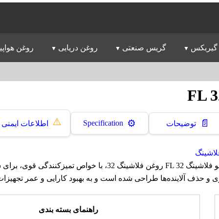
گیربکس
گریس صنعتی
روغن دریایی
روغن هواپی
⚠️
📄
⚙️
Specification
توضیحات
اطلاعات ایمنی
لاشینگ
روغن ایرانول شستشو فلاشينگ FL 32 روغن فلاشینگ 32، با خواص تمیزکنند
 و حذف آلاینده‌ها طراحی شده است و به بهبود کارایی و عمر تجهیزات
راهنمای بسته بندی