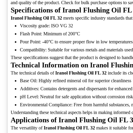
and quality of the product. Check for bulk purchase options to sa
Specifications of Iranol Flushing Oil FL
Iranol Flushing Oil FL 32
meets specific industry standards that 
Viscosity grade: ISO VG 32
Flash Point: Minimum of 200°C
Pour Point: -40°C to ensure proper flow in low temperatures
Compatibility: Suitable for various metals and materials use
These specifications suggest that the product is designed to handl
Technical Information on Iranol Flushi
The technical details of
Iranol Flushing Oil FL 32
include its c
Base Oil: Highly refined mineral oil for superior cleanliness
Additives: Contains detergents and dispersants for enhanced
pH Level: Neutral for safe application without corrosion risk
Environmental Compliance: Free from harmful substances, ma
Understanding these technical aspects helps in making informed c
Applications of Iranol Flushing Oil FL 
The versatility of
Iranol Flushing Oil FL 32
makes it suitable fo