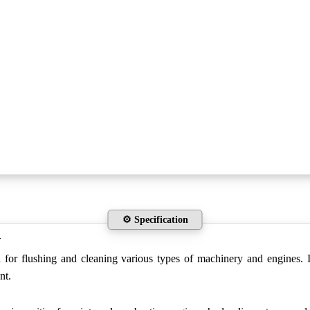
⚙️ Specification
w
d for flushing and cleaning various types of machinery and engines. I
nt.