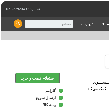
تماس: 22920499-021
🔍
ما
درباره ما
استعلام قیمت و خرید
گی قوی، برای شستشوی
 کمک می‌کند.
گارانتی
ارسال سریع
بیمه کالا