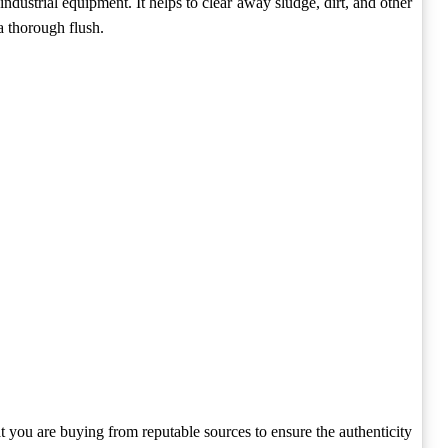
ndustrial equipment. It helps to clear away sludge, dirt, and other
a thorough flush.
that you are buying from reputable sources to ensure the authenticity