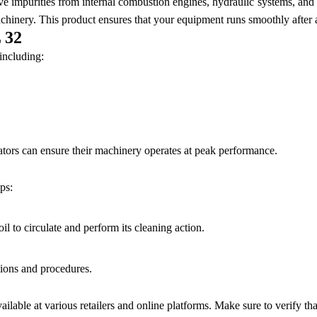
ove impurities from internal combustion engines, hydraulic systems, and i
achinery. This product ensures that your equipment runs smoothly after 
L 32
including:
rators can ensure their machinery operates at peak performance.
eps:
l to circulate and perform its cleaning action.
tions and procedures.
 available at various retailers and online platforms. Make sure to verify 