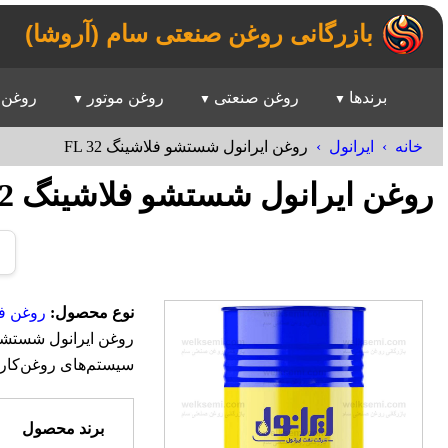
بازرگانی روغن صنعتی سام (آروشا)
برندها
روغن صنعتی
روغن موتور
روغن 
خانه
ایرانول
روغن ایرانول شستشو فلاشينگ FL 32
روغن ایرانول شستشو فلاشينگ FL 32
نوع محصول:
روغن ف
سیستم‌های روغن‌کاری
برند محصول