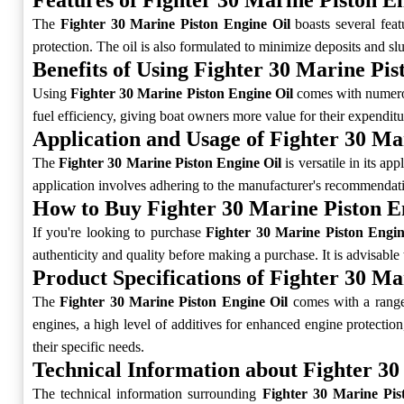
Features of Fighter 30 Marine Piston E
The
Fighter 30 Marine Piston Engine Oil
boasts several featu
protection. The oil is also formulated to minimize deposits and 
Benefits of Using Fighter 30 Marine Pis
Using
Fighter 30 Marine Piston Engine Oil
comes with numerous
fuel efficiency, giving boat owners more value for their expenditu
Application and Usage of Fighter 30 Ma
The
Fighter 30 Marine Piston Engine Oil
is versatile in its ap
application involves adhering to the manufacturer's recommendati
How to Buy Fighter 30 Marine Piston E
If you're looking to purchase
Fighter 30 Marine Piston Engin
authenticity and quality before making a purchase. It is advisable
Product Specifications of Fighter 30 Ma
The
Fighter 30 Marine Piston Engine Oil
comes with a range 
engines, a high level of additives for enhanced engine protection
their specific needs.
Technical Information about Fighter 30
The technical information surrounding
Fighter 30 Marine Pis