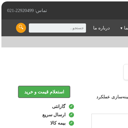
تماس: 22920499-021
🔍
ما
درباره ما
استعلام قیمت و خرید
فته، بهینه‌سازی عملکرد
گارانتی
ارسال سریع
بیمه کالا