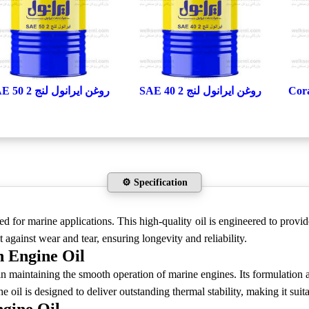
روغن ایرانول لنج 2 SAE 40
روغن ایرانول لنج 2 SAE 50
⚙️ Specification
ned for marine applications. This high-quality oil is engineered to provi
 against wear and tear, ensuring longevity and reliability.
n Engine Oil
in maintaining the smooth operation of marine engines. Its formulation a
oil is designed to deliver outstanding thermal stability, making it sui