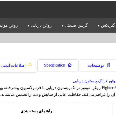
گیربکس
گریس صنعتی
روغن دریایی
روغن هواپی
⚠️
📄
⚙️
Specification
توضیحات
اطلاعات ایمنی
تور ترانک پیستون دریایی
روغن ایرانول فایتر Fighter 30 روغن موتور ترانک پیستون دریایی با فرمولاسیون پیشر
آن را فراهم می‌کند. حفاظت عالی از سایش و دما را تضمین می‌نماید.
راهنمای بسته بندی