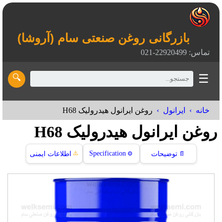
بازرگانی روغن صنعتی سام (آروشا)
تماس: 22920499-021
☰
🔍
خانه
ایرانول
روغن ایرانول هیدرولیک H68
روغن ایرانول هیدرولیک H68
⚠️
Specification
📄
توضیحات
⚙️
اطلاعات ایمنی