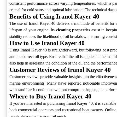
consistent performance across varying temperatures, which is par
crucial for cold starts and optimal lubrication. The technical data 
Benefits of Using Iranol Kayer 40
The use of Iranol Kayer 40 delivers a multitude of benefits for m
lifespan of your engine. Its
cleaning properties
assist in keepi
stability reduces the likelihood of oil breakdown, ensuring consi
How to Use Iranol Kayer 40
Using Iranol Kayer 40 is straightforward, but following best pract
and the correct oil type. Ensure that the oil is applied at the ma
also help in assessing the condition of the oil and the performanc
Customer Reviews of Iranol Kayer 40
Customer reviews provide valuable insights into the effectiveness
marine environments. Many have reported noticeable improvemen
withstand harsh conditions without compromising engine performanc
Where to Buy Iranol Kayer 40
If you are interested in purchasing Iranol Kayer 40, it is availabl
both commercial operators and recreational boat owners. Online 
reputable source for your oil needs.