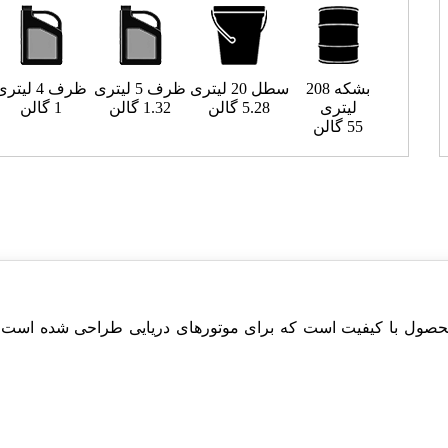
بشکه 208
سطل 20 لیتری
ظرف 5 لیتری
ظرف 4 لیتری
لیتری
5.28 گالن
1.32 گالن
1 گالن
55 گالن
ر ترانک پیستون دریایی ایرانول کایر Kayer 40، یک محصول با کیفیت است که برای موتورهای 