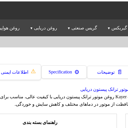
گیربکس
گریس صنعتی
روغن دریایی
روغن هواپی
⚠️
📄
⚙️
Specification
توضیحات
اطلاعات ایمنی
تور ترانک پیستون دریایی
روغن ایرانول کایر Kayer 40 روغن موتور ترانک پیستون دریایی با کیفیت عالی، مناسب ب
حافظت از موتور در دماهای مختلف و کاهش سایش و خوردگی.
راهنمای بسته بندی