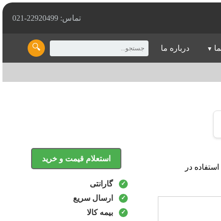
تماس: 22920499-021
🔍
ما
درباره ما
استعلام قیمت و خرید
رای استفاده در
گارانتی
ارسال سریع
بیمه کالا