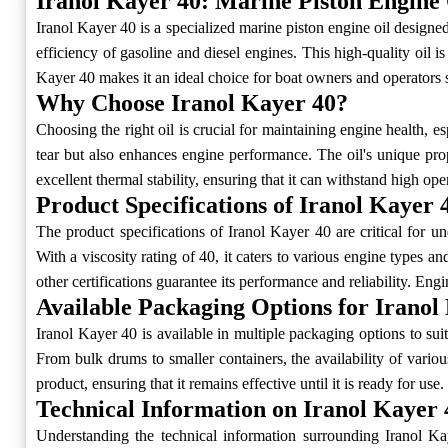
Iranol Kayer 40: Marine Piston Engine 
Iranol Kayer 40 is a specialized marine piston engine oil designed
efficiency of gasoline and diesel engines. This high-quality oil
Kayer 40 makes it an ideal choice for boat owners and operators se
Why Choose Iranol Kayer 40?
Choosing the right oil is crucial for maintaining engine health, e
tear but also enhances engine performance. The oil's unique pro
excellent thermal stability, ensuring that it can withstand high o
Product Specifications of Iranol Kayer 
The product specifications of Iranol Kayer 40 are critical for un
With a viscosity rating of 40, it caters to various engine types an
other certifications guarantee its performance and reliability. E
Available Packaging Options for Iranol
Iranol Kayer 40 is available in multiple packaging options to sui
From bulk drums to smaller containers, the availability of variou
product, ensuring that it remains effective until it is ready for use.
Technical Information on Iranol Kayer 
Understanding the technical information surrounding Iranol Kay