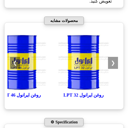
تعویض کنید.
محصولات مشابه
❯
❮
روغن ایرانول LPT 32
روغن ایرانول LPT 46
⚙️ Specification