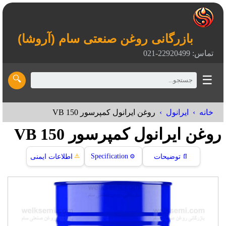
بازرگانی روغن صنعتی سام (آروشا)
تماس: 22920499-021
☰
🔍
خانه
ایرانول
روغن ایرانول کمپرسور VB 150
روغن ایرانول کمپرسور VB 150
⚠️
Specification
📄
توضیحات
⚙️
اطلاعات ایمنی