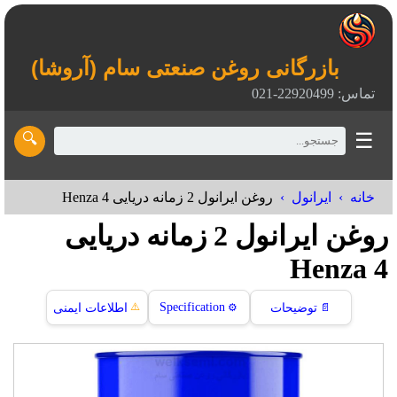
بازرگانی روغن صنعتی سام (آروشا)
تماس: 22920499-021
☰
🔍
خانه
ایرانول
روغن ایرانول 2 زمانه دریایی Henza 4
روغن ایرانول 2 زمانه دریایی
Henza 4
⚠️
Specification
📄
توضیحات
⚙️
اطلاعات ایمنی