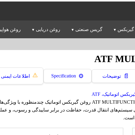
گیربکس
گریس صنعتی
روغن دریایی
روغن هواپی
⚠️
📄
⚙️
Specification
توضیحات
اطلاعات ایمنی
بکس اتوماتیک، ATF
روغن ایرانول ATF MULTIFUNCTIONAL روغن گیربکس اتوماتیک چندمنظوره با و
 سیستم‌های انتقال قدرت، حفاظت در برابر ساییدگی و رسوب، و عملک
است.