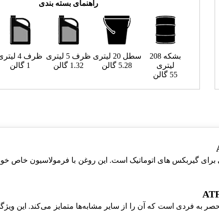
راهنمای بسته بندی
بشکه 208
سطل 20 لیتری
ظرف 5 لیتری
ظرف 4 لیتری
لیتری
5.28 گالن
1.32 گالن
1 گالن
55 گالن
ATF MULTI یک محصول تخصصی برای گیربکس های اتوماتیک است. این روغن با فرمولاس
ATF MULT دارای ویژگی‌های منحصر به فردی است که آن را از سایر مشابه‌ها متمایز م