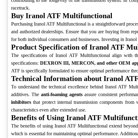
contributing to the longevity of the transmission system. In com
racetrack.
Buy Iranol ATF Multifunctional
Purchasing Iranol ATF Multifunctional is a straightforward proces
and authorized dealerships. Ensure that you are buying from repu
for both individual consumers and businesses. Investing in Iranol
Product Specification of Iranol ATF Mul
The specifications of Iranol ATF Multifunctional align with th
specifications:
DEXRON III, MERCON, and other OEM app
ATF is specifically formulated to ensure optimal performance thro
Technical Information about Iranol ATF
To understand the technical excellence behind Iranol ATF Multif
additives. The
anti-foaming agents
assure consistent performan
inhibitors
that protect internal transmission components from w
characteristics even after extended use.
Benefits of Using Iranol ATF Multifunct
The benefits of using Iranol ATF Multifunctional extend beyond me
which is essential for maintaining optimal performance. Additional