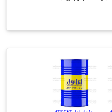
روغن ایرانول ATF CVT