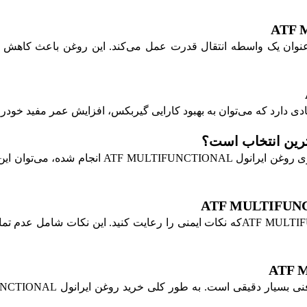
ATF MULTIFU با خاصیت خود به عنوان یک واسطه انتقال قدرت عمل می‌کند. این ر
با توجه به فرمولاسیون پیشرفته و آزمایش‌های متعد
قبل از استفاده از روغن ایرانول ATF MULTIFUNCTIONAL، рекомендуетсяکه نکات ایمنی