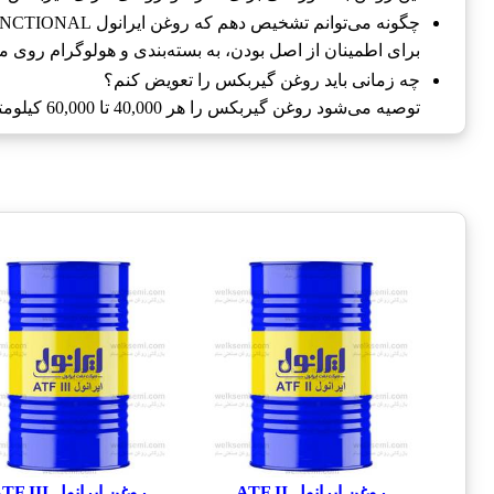
چگونه می‌توانم تشخیص دهم که روغن ایرانول ATF MULTIFUNCTIONAL اصل است؟
برای اطمینان از اصل بودن، به بسته‌بندی و هولوگرام روی م
چه زمانی باید روغن گیربکس را تعویض کنم؟
توصیه می‌شود روغن گیربکس را هر 40,000 تا 60,000 کیلومتر یا طبق توصیات سازنده خودرو تعویض کنید.
روغن ایرانول ATF II
روغن ایرانول ATF III