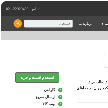
تماس: 22920499-021
🔍
ما
درباره ما
استعلام قیمت و خرید
یژگی‌های عالی برای
رد روان در دماهای
گارانتی
ارسال سریع
بیمه کالا