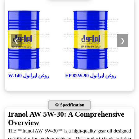
❯
❮
روغن ایرانول EP 85W-90
روغن ایرانول EP 85W-140
⚙️ Specification
Iranol AW 5W-30: A Comprehensive
Overview
The **Iranol AW 5W-30** is a high-quality gear oil designed
specifically for modern vehicles. This product stands out due