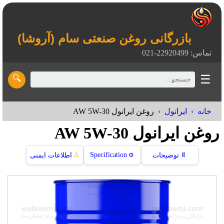
بازرگانی روغن صنعتی سام (آروشا)
تماس: 22920499-021
☰
🔍
خانه
ایرانول
روغن ایرانول AW 5W-30
روغن ایرانول AW 5W-30
⚠️
Specification
📄
توضیحات
⚙️
اطلاعات ایمنی