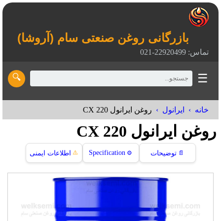
بازرگانی روغن صنعتی سام (آروشا)
تماس: 22920499-021
☰
🔍
خانه
ایرانول
روغن ایرانول CX 220
روغن ایرانول CX 220
⚠️
Specification
📄
توضیحات
⚙️
اطلاعات ایمنی