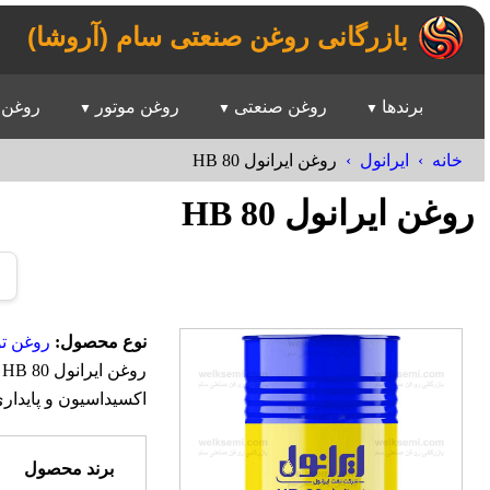
بازرگانی روغن صنعتی سام (آروشا)
برندها
روغن صنعتی
روغن موتور
روغن 
خانه
ایرانول
روغن ایرانول HB 80
روغن ایرانول HB 80
نوع محصول:
روغن تو
ر
اکسیداسیون و پایدار
برند محصول