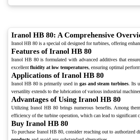
Iranol HB 80: A Comprehensive Overv
Iranol HB 80 is a special oil designed for turbines, offering enhan
Features of Iranol HB 80
Iranol HB 80 is formulated with advanced additives that ensu
excellent
fluidity at low temperatures
, ensuring optimal perfor
Applications of Iranol HB 80
Iranol HB 80 is primarily used in
gas and steam turbines
. Its
versatility extends to the lubrication of various industrial machine
Advantages of Using Iranol HB 80
Utilizing Iranol HB 80 brings numerous benefits. Among them 
efficiency of the turbine operation, which can lead to significant 
Buy Iranol HB 80
To purchase Iranol HB 80, consider reaching out to authorized dist
products
and avoid any substandard alternatives.