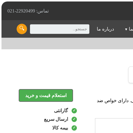
تماس: 22920499-021
🔍
ما
درباره ما
استعلام قیمت و خرید
کانیکی. دارای خواص ضد
گارانتی
ارسال سریع
بیمه کالا