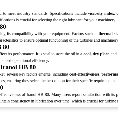
ed to meet industry standards. Specifications include
viscosity index
,
ications is crucial for selecting the right lubricant for your machinery.
 80
ting its compatibility with your equipment. Factors such as
thermal sta
racteristics to ensure optimal functioning of the turbines and machinery
B 80
t its performance. It is vital to store the oil in a
cool, dry place
and t
hanced operational efficiency.
 Iranol HB 80
et, several key factors emerge, including
cost-effectiveness
,
performa
s, ensuring they select the best option for their specific requirements.
80
effectiveness of Iranol HB 80. Many users report satisfaction with its
p
maintain consistency in lubrication over time, which is crucial for turbin