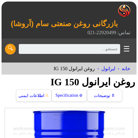
بازرگانی روغن صنعتی سام (آروشا)
تماس: 22920499-021
☰
🔍
خانه
ایرانول
روغن ایرانول IG 150
روغن ایرانول IG 150
⚠️
Specification
📄
توضیحات
⚙️
اطلاعات ایمنی