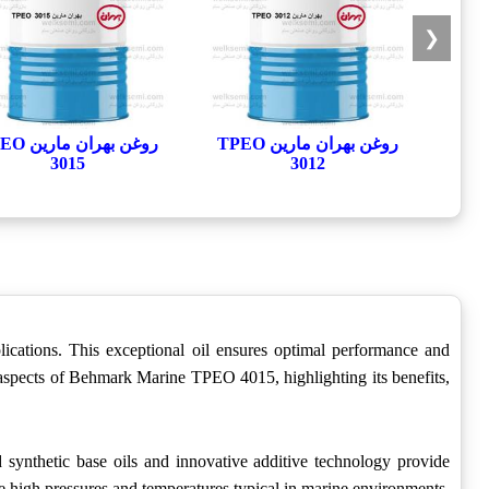
❮
روغن بهران مارین TPEO
روغن بهران 
3015
3012
cations. This exceptional oil ensures optimal performance and
s aspects of Behmark Marine TPEO 4015, highlighting its benefits,
synthetic base oils and innovative additive technology provide
the high pressures and temperatures typical in marine environments,