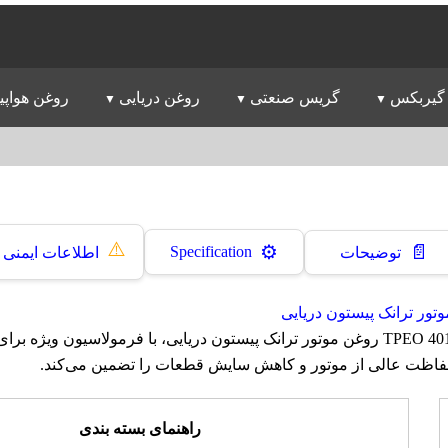
گیربکس
گریس صنعتی
روغن دریایی
روغن هواپی
⚠️
📄
⚙️
Specification
توضیحات
اطلاعات ایمنی
تور ترانک پیستون دریایی
روغن بهران مارین TPEO 4015 روغن موتور ترانک پیستون دریایی، با فرمولاسیون ویژه
اظت عالی از موتور و کاهش سایش قطعات را تضمین می‌کند.
راهنمای بسته بندی