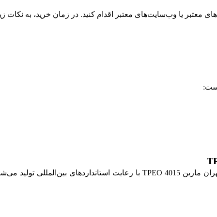
استفاده از روغن‌های اصل و اورجینال بسیار مهم است. روغن بهران مارین PEO 4015