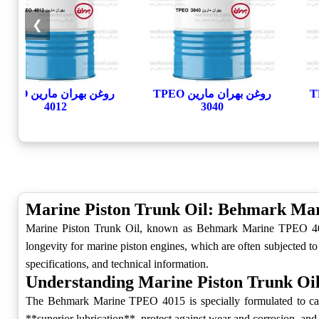
❯
ن TPEO
روغن بهران مارین TPEO
روغن بهران مارین EO
4012
3040
Marine Piston Trunk Oil: Behmark Ma
Marine Piston Trunk Oil, known as Behmark Marine TPEO 4015, 
longevity for marine piston engines, which are often subjected t
specifications, and technical information.
Understanding Marine Piston Trunk Oi
The Behmark Marine TPEO 4015 is specially formulated to cater
**superior lubrication**, protect against wear and corrosion, and 