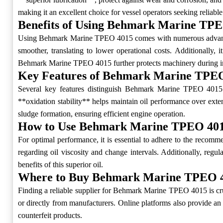
making it an excellent choice for vessel operators seeking reliab
Benefits of Using Behmark Marine TP
Using Behmark Marine TPEO 4015 comes with numerous advantages 
smoother, translating to lower operational costs. Additionally,
Behmark Marine TPEO 4015 further protects machinery during in
Key Features of Behmark Marine TPE
Several key features distinguish Behmark Marine TPEO 4015 fr
**oxidation stability** helps maintain oil performance over exte
sludge formation, ensuring efficient engine operation.
How to Use Behmark Marine TPEO 40
For optimal performance, it is essential to adhere to the reco
regarding oil viscosity and change intervals. Additionally, regu
benefits of this superior oil.
Where to Buy Behmark Marine TPEO 
Finding a reliable supplier for Behmark Marine TPEO 4015 is cruci
or directly from manufacturers. Online platforms also provide a
counterfeit products.