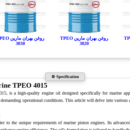
مارین TPEO
روغن بهران مارین TPEO
روغن بهران ماری
3030
3020
⚙️ Specification
rine TPEO 4015
is a high-quality engine oil designed specifically for marine appli
o demanding operational conditions. This article will delve into variou
l
 to the unique requirements of marine piston engines. Its advanced 
enhance engine efficiency. The oil's formulation is tailored to handle 