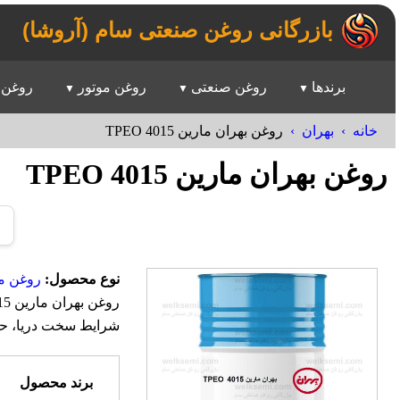
بازرگانی روغن صنعتی سام (آروشا)
برندها
روغن صنعتی
روغن موتور
روغن 
خانه
بهران
روغن بهران مارین TPEO 4015
روغن بهران مارین TPEO 4015
نوع محصول:
روغن مو
شرایط سخت دریا، حف
برند محصول