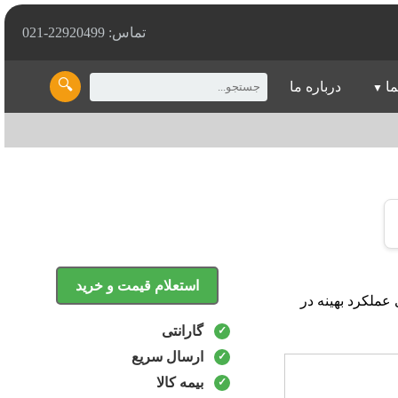
تماس: 22920499-021
🔍
ما
درباره ما
استعلام قیمت و خرید
 برای عملکرد بهینه در
گارانتی
ارسال سریع
بیمه کالا