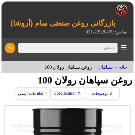
بازرگانی روغن صنعتی سام (آروشا)
تماس: 22920499-021
☰
🔍
خانه
سپاهان
روغن سپاهان رولان 100
روغن سپاهان رولان 100
⚠️
Specification
📄
توضیحات
⚙️
اطلاعات ایمنی