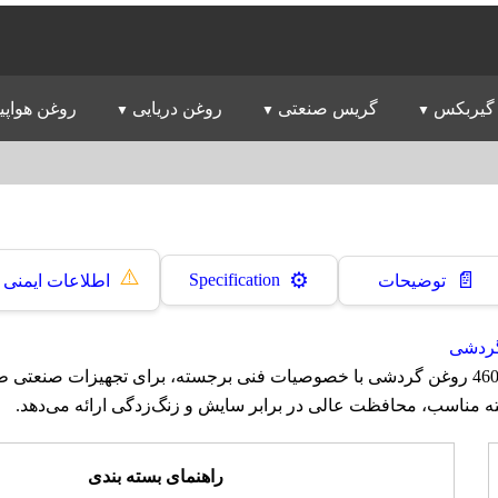
گیربکس
گریس صنعتی
روغن دریایی
روغن هواپی
⚠️
📄
⚙️
Specification
توضیحات
اطلاعات ایمنی
ردشی
روغن سپاهان رولان 460 روغن گردشی با خصوصیات فنی برجسته، برای تجهیزات صن
ته مناسب، محافظت عالی در برابر سایش و زنگ‌زدگی ارائه می‌دهد.
راهنمای بسته بندی