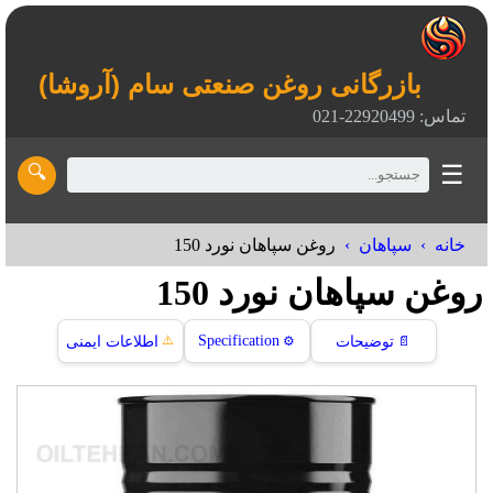
بازرگانی روغن صنعتی سام (آروشا)
تماس: 22920499-021
☰
🔍
خانه
سپاهان
روغن سپاهان نورد 150
روغن سپاهان نورد 150
⚠️
Specification
📄
توضیحات
⚙️
اطلاعات ایمنی