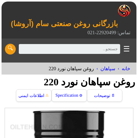
بازرگانی روغن صنعتی سام (آروشا)
تماس: 22920499-021
☰
🔍
خانه
سپاهان
روغن سپاهان نورد 220
روغن سپاهان نورد 220
⚠️
Specification
📄
توضیحات
⚙️
اطلاعات ایمنی