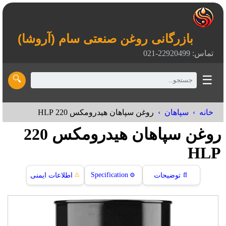
بازرگانی روغن صنعتی سام (آروشا)
تماس: 22920499-021
☰
🔍
خانه
سپاهان
روغن سپاهان هیدرومکس 220 HLP
روغن سپاهان هیدرومکس 220
HLP
⚠️
Specification
📄
توضیحات
⚙️
اطلاعات ایمنی