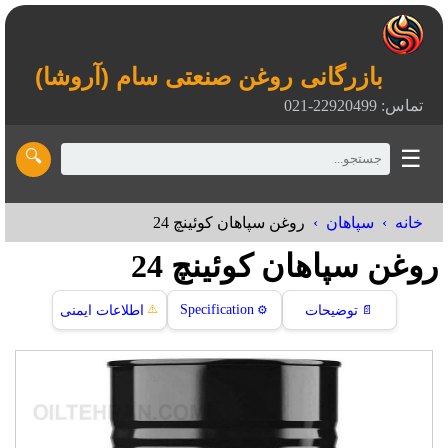
بازرگانی روغن صنعتی سام (آروشا)
تماس: 22920499-021
☰
🔍
خانه
سپاهان
روغن سپاهان کوئینچ 24
روغن سپاهان کوئینچ 24
⚠️
Specification
📄
توضیحات
⚙️
اطلاعات ایمنی