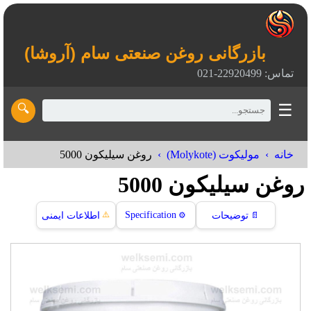
بازرگانی روغن صنعتی سام (آروشا)
تماس: 22920499-021
☰
🔍
خانه
مولیکوت (Molykote)
روغن سیلیکون 5000
روغن سیلیکون 5000
⚠️
Specification
📄
توضیحات
⚙️
اطلاعات ایمنی