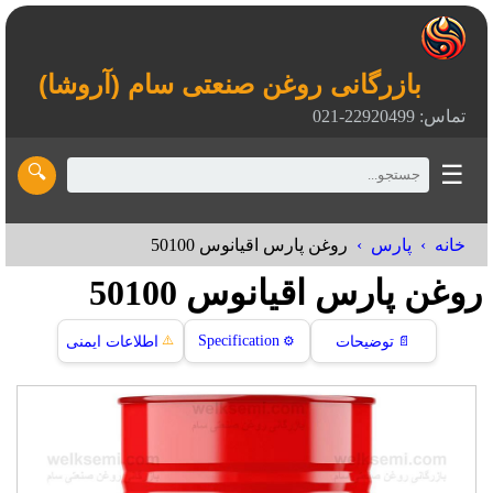
بازرگانی روغن صنعتی سام (آروشا)
تماس: 22920499-021
☰
🔍
خانه
پارس
روغن پارس اقيانوس 50100
روغن پارس اقيانوس 50100
⚠️
Specification
📄
توضیحات
⚙️
اطلاعات ایمنی