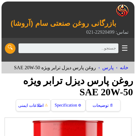
بازرگانی روغن صنعتی سام (آروشا)
تماس: 22920499-021
☰
🔍
خانه
پارس
روغن پارس ديزل ترابر ویژه SAE 20W-50
روغن پارس ديزل ترابر ویژه
SAE 20W-50
⚠️
Specification
📄
توضیحات
⚙️
اطلاعات ایمنی