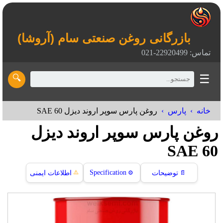
بازرگانی روغن صنعتی سام (آروشا)
تماس: 22920499-021
☰
🔍
خانه
پارس
روغن پارس سوپر اروند دیزل SAE 60
روغن پارس سوپر اروند دیزل
SAE 60
⚠️
Specification
📄
توضیحات
⚙️
اطلاعات ایمنی