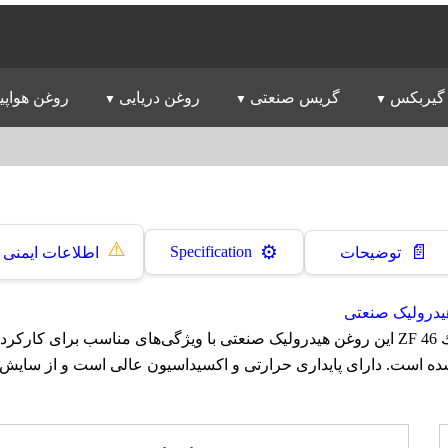
گیربکس
گریس صنعتی
روغن دریایی
روغن هواپی
⚠️
📄
⚙️
Specification
توضیحات
اطلاعات ایمنی
یدرولیک صنعتی
روغن پارس هيدروليك ZF 46 این روغن هیدرولیک صنعتی با ویژگی‌های مناسب برای کا
ه است. دارای پایداری حرارتی و اکسیداسیون عالی است و از سایش