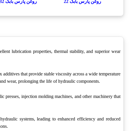
روغن پارس بابک 22
روغن پارس بابک 32
llent lubrication properties, thermal stability, and superior wear
ex additives that provide stable viscosity across a wide temperature
n and wear, prolonging the life of hydraulic components.
aulic presses, injection molding machines, and other machinery that
n hydraulic systems, leading to enhanced efficiency and reduced
ions.