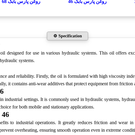
روغن پارس بابک 46
روغن پارس بابک 68
⚙️ Specification
il designed for use in various hydraulic systems. This oil offers exce
 hydraulic systems.
ce and reliability. Firstly, the oil is formulated with high viscosity ind
lly, it contains anti-wear additives that protect equipment from frictio
46
 in industrial settings. It is commonly used in hydraulic systems, hydr
l choice for both mobile and stationary applications.
 46
ts to industrial operations. It greatly reduces friction and wear i
s prevent overheating, ensuring smooth operation even in extreme condit