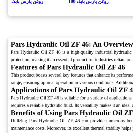
روغن پارس بابک 100
روغن پارس بابک 150
Pars Hydraulic Oil ZF 46: An Overview
Pars Hydraulic Oil ZF 46 is a high-quality industrial hydraulic o
protection, making it an essential product for industries reliant on
Features of Pars Hydraulic Oil ZF 46
This product boasts several key features that enhance its performan
range, ensuring optimal operation in various conditions. Additiona
Applications of Pars Hydraulic Oil ZF 
Pars Hydraulic Oil ZF 46 is suitable for a variety of applications
requires a reliable hydraulic fluid. Its versatility makes it an idea
Benefits of Using Pars Hydraulic Oil ZF
Utilizing Pars Hydraulic Oil ZF 46 can provide numerous benefi
maintenance costs. Moreover, its excellent thermal stability help