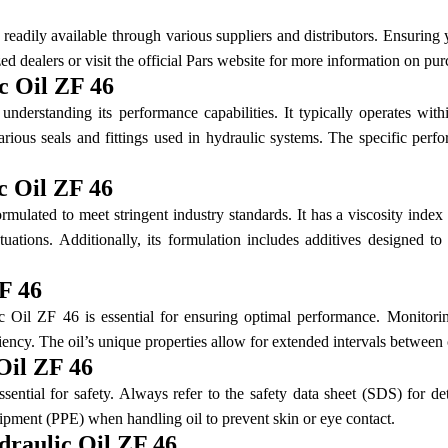
s readily available through various suppliers and distributors. Ensurin
ed dealers or visit the official Pars website for more information on pu
c Oil ZF 46
nderstanding its performance capabilities. It typically operates with
various seals and fittings used in hydraulic systems. The specific pe
c Oil ZF 46
ormulated to meet stringent industry standards. It has a viscosity inde
uations. Additionally, its formulation includes additives designed to
F 46
Oil ZF 46 is essential for ensuring optimal performance. Monitoring
ciency. The oil’s unique properties allow for extended intervals between
Oil ZF 46
ential for safety. Always refer to the safety data sheet (SDS) for det
quipment (PPE) when handling oil to prevent skin or eye contact.
draulic Oil ZF 46