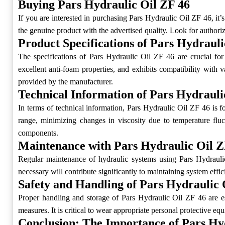
Buying Pars Hydraulic Oil ZF 46
If you are interested in purchasing Pars Hydraulic Oil ZF 46, it’
the genuine product with the advertised quality. Look for authoriz
Product Specifications of Pars Hydrauli
The specifications of Pars Hydraulic Oil ZF 46 are crucial for u
excellent anti-foam properties, and exhibits compatibility with 
provided by the manufacturer.
Technical Information of Pars Hydrauli
In terms of technical information, Pars Hydraulic Oil ZF 46 is f
range, minimizing changes in viscosity due to temperature fluct
components.
Maintenance with Pars Hydraulic Oil Z
Regular maintenance of hydraulic systems using Pars Hydraulic 
necessary will contribute significantly to maintaining system effi
Safety and Handling of Pars Hydraulic 
Proper handling and storage of Pars Hydraulic Oil ZF 46 are ess
measures. It is critical to wear appropriate personal protective e
Conclusion: The Importance of Pars Hy