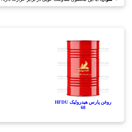
روغن پارس هیدرولیک HFDU
68