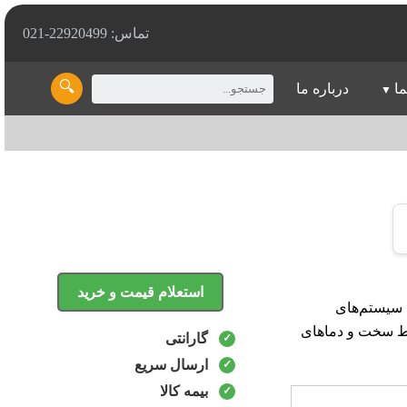
تماس: 22920499-021
🔍
ما
درباره ما
استعلام قیمت و خرید
ویسکوزیته 46، به بهبود کارایی سیستم‌های
یط سخت و دماهای
گارانتی
ارسال سریع
بیمه کالا