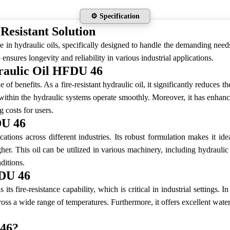
⚙️ Specification
Resistant Solution
e in hydraulic oils, specifically designed to handle the demanding needs
 ensures longevity and reliability in various industrial applications.
draulic Oil HFDU 46
of benefits. As a fire-resistant hydraulic oil, it significantly reduces t
s within the hydraulic systems operate smoothly. Moreover, it has enhanc
 costs for users.
DU 46
ications across different industries. Its robust formulation makes it id
igher. This oil can be utilized in various machinery, including hydraul
ditions.
FDU 46
s its fire-resistance capability, which is critical in industrial settings. 
cross a wide range of temperatures. Furthermore, it offers excellent wate
 46?