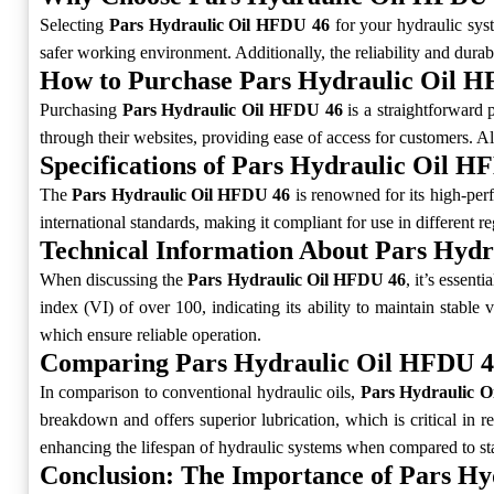
Selecting
Pars Hydraulic Oil HFDU 46
for your hydraulic syst
safer working environment. Additionally, the reliability and durabi
How to Purchase Pars Hydraulic Oil 
Purchasing
Pars Hydraulic Oil HFDU 46
is a straightforward p
through their websites, providing ease of access for customers. A
Specifications of Pars Hydraulic Oil H
The
Pars Hydraulic Oil HFDU 46
is renowned for its high-perf
international standards, making it compliant for use in different re
Technical Information About Pars Hyd
When discussing the
Pars Hydraulic Oil HFDU 46
, it’s essent
index (VI) of over 100, indicating its ability to maintain stable 
which ensure reliable operation.
Comparing Pars Hydraulic Oil HFDU 46
In comparison to conventional hydraulic oils,
Pars Hydraulic 
breakdown and offers superior lubrication, which is critical in 
enhancing the lifespan of hydraulic systems when compared to sta
Conclusion: The Importance of Pars H