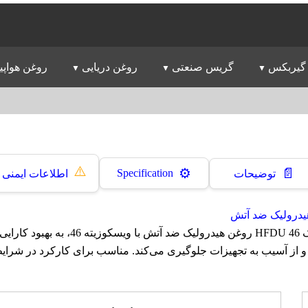
گیربکس
گریس صنعتی
روغن دریایی
روغن هواپی
⚠️
📄
⚙️
Specification
توضیحات
اطلاعات ایمنی
یدرولیک ضد آتش
روغن پارس هیدرولیک HFDU 46 روغن هیدرولیک ضد آتش با 
 از آسیب به تجهیزات جلوگیری می‌کند. مناسب برای کارکرد در شرا