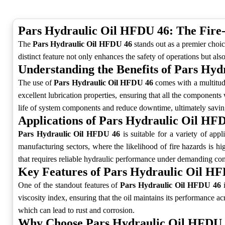
Pars Hydraulic Oil HFDU 46: The Fire-
The
Pars Hydraulic Oil HFDU 46
stands out as a premier choic
distinct feature not only enhances the safety of operations but also
Understanding the Benefits of Pars Hy
The use of
Pars Hydraulic Oil HFDU 46
comes with a multitude 
excellent lubrication properties, ensuring that all the component
life of system components and reduce downtime, ultimately saving
Applications of Pars Hydraulic Oil HF
Pars Hydraulic Oil HFDU 46
is suitable for a variety of appl
manufacturing sectors, where the likelihood of fire hazards is h
that requires reliable hydraulic performance under demanding con
Key Features of Pars Hydraulic Oil H
One of the standout features of
Pars Hydraulic Oil HFDU 46
i
viscosity index, ensuring that the oil maintains its performance a
which can lead to rust and corrosion.
Why Choose Pars Hydraulic Oil HFDU