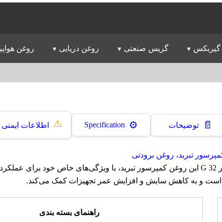
گیربکس
گریس صنعتی
روغن دریایی
روغن هواپی
⚠️
📄
⚙️
Specification
توضیحات
اطلاعات ایمنی
پرسور تبرید، روغن برودتی
روغن پارس کمپرسور G 32 این روغن کمپرسور تبرید، با ویژگی‌های خاص خود برای ع
ست و به کاهش سایش و افزایش عمر تجهیزات کمک می‌کند.
راهنمای بسته بندی