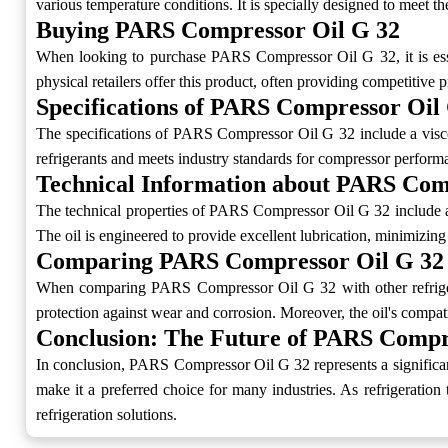
various temperature conditions. It is specially designed to meet t
Buying PARS Compressor Oil G 32
When looking to purchase PARS Compressor Oil G 32, it is essent
physical retailers offer this product, often providing competitive 
Specifications of PARS Compressor Oil
The specifications of PARS Compressor Oil G 32 include a viscosi
refrigerants and meets industry standards for compressor performan
Technical Information about PARS Com
The technical properties of PARS Compressor Oil G 32 include a h
The oil is engineered to provide excellent lubrication, minimizing
Comparing PARS Compressor Oil G 32 
When comparing PARS Compressor Oil G 32 with other refrigeratio
protection against wear and corrosion. Moreover, the oil's compatib
Conclusion: The Future of PARS Compr
In conclusion, PARS Compressor Oil G 32 represents a significant
make it a preferred choice for many industries. As refrigeratio
refrigeration solutions.