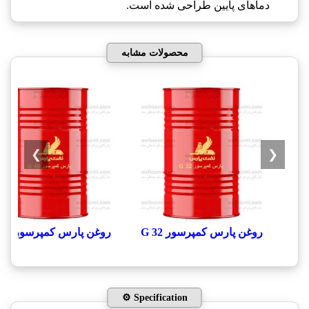
دماهای پایین طراحی شده است.
محصولات مشابه
❯
❮
روغن پارس کمپرسور G 32
روغن پارس کمپرسور G 46
⚙️ Specification