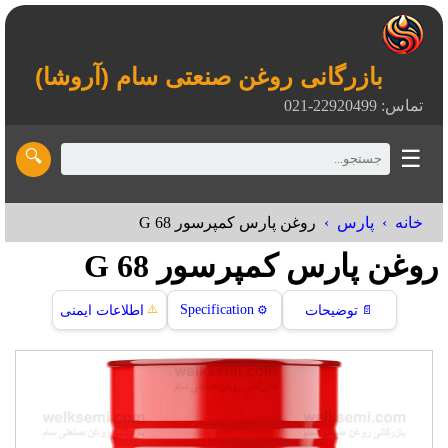
بازرگانی روغن صنعتی سام (آروشا)
تماس: 22920499-021
☰
🔍
خانه
پارس
روغن پارس کمپرسور G 68
روغن پارس کمپرسور G 68
⚠️
Specification
📄
توضیحات
⚙️
اطلاعات ایمنی