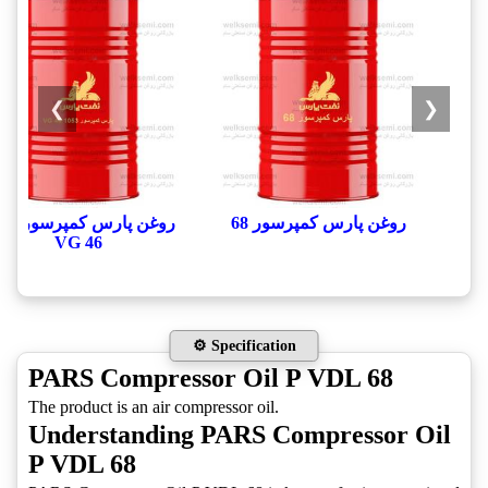
❯
❮
روغن پارس کمپرسور 68
روغن پارس ک
VG 46
⚙️ Specification
PARS Compressor Oil P VDL 68
The product is an air compressor oil.
Understanding PARS Compressor Oil
P VDL 68