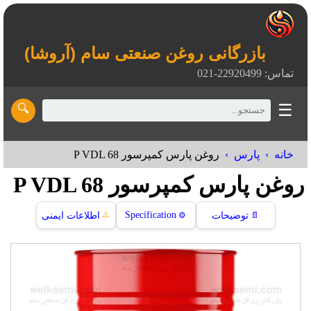
بازرگانی روغن صنعتی سام (آروشا)
تماس: 22920499-021
☰
🔍
خانه
پارس
روغن پارس کمپرسور P VDL 68
روغن پارس کمپرسور P VDL 68
⚠️
Specification
📄
توضیحات
⚙️
اطلاعات ایمنی