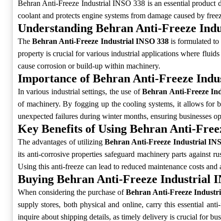
Behran Anti-Freeze Industrial INSO 338 is an essential product de
coolant and protects engine systems from damage caused by freezi
Understanding Behran Anti-Freeze Indu
The
Behran Anti-Freeze Industrial INSO 338
is formulated to 
property is crucial for various industrial applications where fluid
cause corrosion or build-up within machinery.
Importance of Behran Anti-Freeze Indus
In various industrial settings, the use of
Behran Anti-Freeze In
of machinery. By fogging up the cooling systems, it allows for be
unexpected failures during winter months, ensuring businesses op
Key Benefits of Using Behran Anti-Free
The advantages of utilizing
Behran Anti-Freeze Industrial IN
its anti-corrosive properties safeguard machinery parts against rus
Using this anti-freeze can lead to reduced maintenance costs and a
Buying Behran Anti-Freeze Industrial 
When considering the purchase of
Behran Anti-Freeze Industr
supply stores, both physical and online, carry this essential an
inquire about shipping details, as timely delivery is crucial for bu