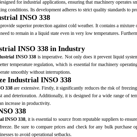
signed for industrial applications, ensuring that machinery operates s
ng conditions. Its development adheres to strict quality standards to 
strial INSO 338
provide superior protection against cold weather. It contains a mixture o
s need to remain in a liquid state even in very low temperatures. Further
trial INSO 338 in Industry
dustrial INSO 338
is imperative. Not only does it prevent liquid system
tter temperature regulation, which is essential for machinery operating
erate smoothly without interruptions.
ze Industrial INSO 338
SO 338
are extensive. Firstly, it significantly reduces the risk of freez
t and deterioration. Additionally, it is designed for a wide range of temp
n increase in productivity.
INSO 338
ial INSO 338
, it is essential to source from reputable suppliers to ensu
ti-freeze. Be sure to compare prices and check for any bulk purchase op
sinesses to avoid operational setbacks.