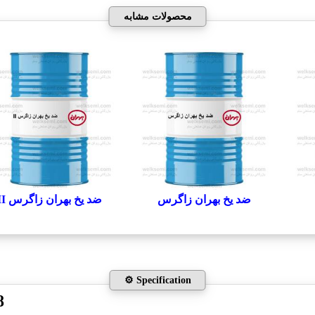
محصولات مشابه
ضد یخ بهران زاگرس
ضد یخ بهران زاگرس II
⚙️ Specification
8