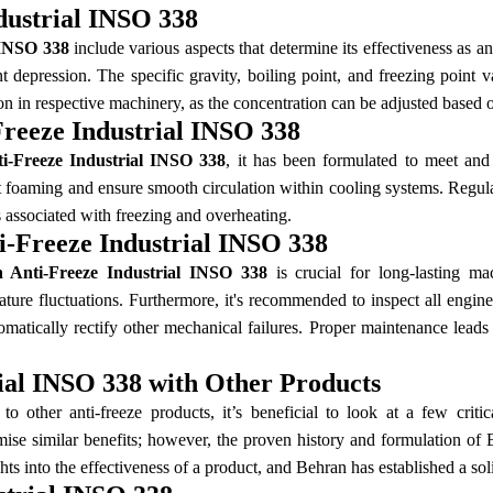
ndustrial INSO 338
 INSO 338
include various aspects that determine its effectiveness as an
nt depression. The specific gravity, boiling point, and freezing point 
on in respective machinery, as the concentration can be adjusted based o
Freeze Industrial INSO 338
i-Freeze Industrial INSO 338
, it has been formulated to meet and
foaming and ensure smooth circulation within cooling systems. Regular u
s associated with freezing and overheating.
-Freeze Industrial INSO 338
 Anti-Freeze Industrial INSO 338
is crucial for long-lasting ma
ture fluctuations. Furthermore, it's recommended to inspect all engine 
tomatically rectify other mechanical failures. Proper maintenance lead
ial INSO 338 with Other Products
to other anti-freeze products, it’s beneficial to look at a few cri
se similar benefits; however, the proven history and formulation of B
 into the effectiveness of a product, and Behran has established a solid