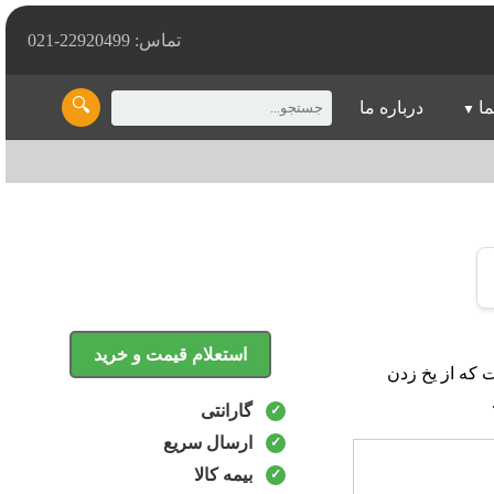
تماس: 22920499-021
🔍
ما
درباره ما
استعلام قیمت و خرید
ژه است که از یخ زدن
گارانتی
ارسال سریع
بیمه کالا