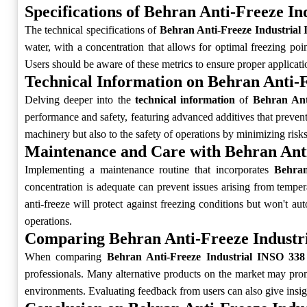
Specifications of Behran Anti-Freeze I
The technical specifications of
Behran Anti-Freeze Industrial
water, with a concentration that allows for optimal freezing poi
Users should be aware of these metrics to ensure proper applicati
Technical Information on Behran Anti-
Delving deeper into the
technical information
of
Behran Ant
performance and safety, featuring advanced additives that prevent 
machinery but also to the safety of operations by minimizing risk
Maintenance and Care with Behran Anti
Implementing a maintenance routine that incorporates
Behran
concentration is adequate can prevent issues arising from tempera
anti-freeze will protect against freezing conditions but won't au
operations.
Comparing Behran Anti-Freeze Industr
When comparing
Behran Anti-Freeze Industrial INSO 338
professionals. Many alternative products on the market may promi
environments. Evaluating feedback from users can also give insights