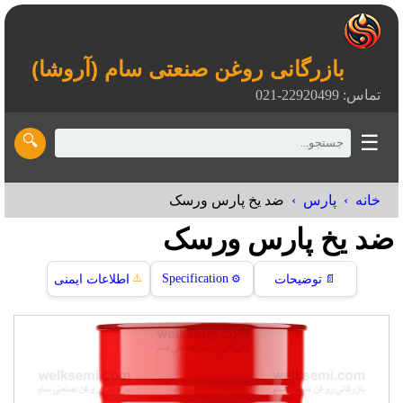
بازرگانی روغن صنعتی سام (آروشا)
تماس: 22920499-021
☰
🔍
خانه
پارس
ضد یخ پارس ورسک
ضد یخ پارس ورسک
⚠️
Specification
📄
توضیحات
⚙️
اطلاعات ایمنی