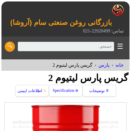
بازرگانی روغن صنعتی سام (آروشا)
تماس: 22920499-021
☰
🔍
خانه
پارس
گریس پارس ليتيوم 2
گریس پارس ليتيوم 2
⚠️
Specification
📄
توضیحات
⚙️
اطلاعات ایمنی