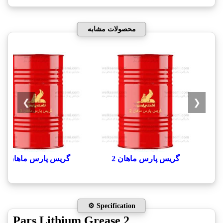
محصولات مشابه
❯
❮
گریس پارس ماهان 2
گریس پارس ماهان 3
⚙️ Specification
Pars Lithium Grease 2