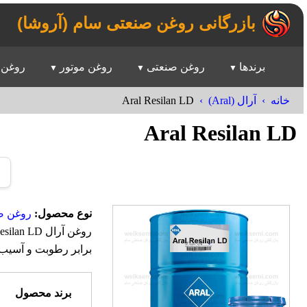
بازرگانی روغن صنعتی سام (آروشا)
برندها
روغن صنعتی
روغن موتور
روغن 
Aral Resilan LD
خانه
آرال (Aral)
Aral Resilan LD
نوع محصول:
روغن ض
برابر رطوبت و آسیب
برند محصول