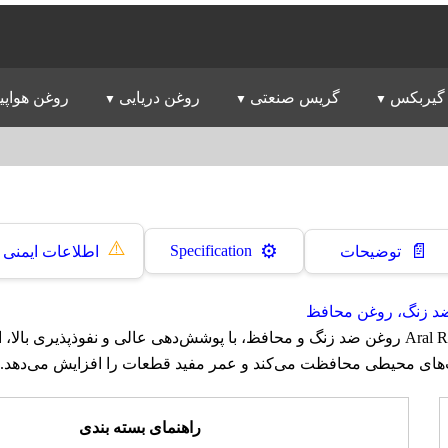
گیربکس
گریس صنعتی
روغن دریایی
روغن هواپی
⚠️
📄
⚙️
Specification
توضیحات
اطلاعات ایمنی
د زنگ، روغن محافظ
روغن آرال Aral Resilan LD روغن ضد زنگ و محافظ، با پوشش‌دهی عالی و نفوذپذیری 
‌های محیطی محافظت می‌کند و عمر مفید قطعات را افزایش می‌دهد.
راهنمای بسته بندی