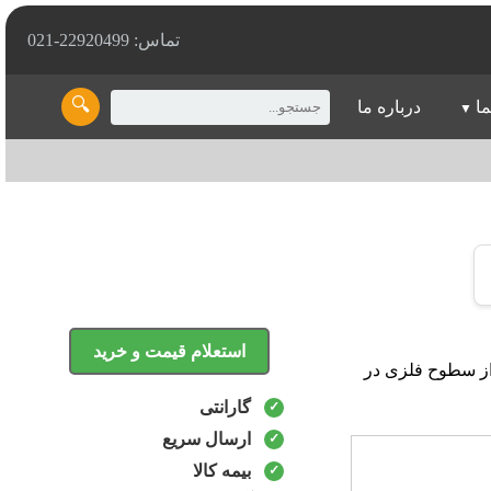
تماس: 22920499-021
🔍
ما
درباره ما
استعلام قیمت و خرید
بالا، از سطوح فلزی در
گارانتی
ارسال سریع
بیمه کالا