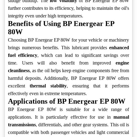
sludge buildup. The
low volatility
of BP Energear EP 80W
further contributes to its efficiency, helping to maintain the oil's
integrity even under high temperatures.
Benefits of Using BP Energear EP
80W
Choosing BP Energear EP 80W for your vehicle or machinery
brings numerous benefits. This lubricant provides
enhanced
fuel efficiency
, which can lead to significant savings over
time. Users will also benefit from improved
engine
cleanliness
, as the oil helps keep engine components free from
harmful deposits. Additionally, BP Energear EP 80W offers
excellent
thermal stability
, ensuring that it performs
effectively even in extreme temperatures.
Applications of BP Energear EP 80W
BP Energear EP 80W is suitable for a wide range of
applications. It is particularly effective for use in
manual
transmissions
, differentials, and other gear systems. This oil is
compatible with both passenger vehicles and light commercial