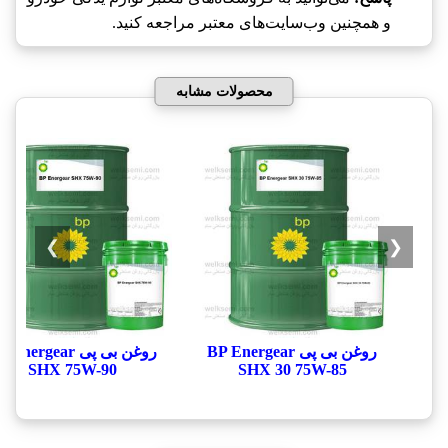
و همچنین وب‌سایت‌های معتبر مراجعه کنید.
محصولات مشابه
❯
❮
روغن بی پی BP Energear
روغن بی پی Energear
SHX 75W-90
SHX 30 75W-85