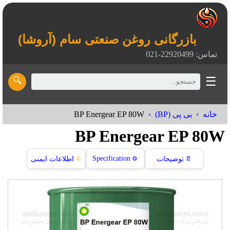
بازرگانی روغن صنعتی سام (آروشا)
تماس: 22920499-021
☰
🔍
BP Energear EP 80W
خانه
بی پی (BP)
BP Energear EP 80W
⚠️
Specification
📄
توضیحات
⚙️
اطلاعات ایمنی