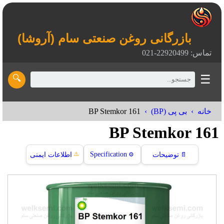
بازرگانی روغن صنعتی سام (آروشا)
تماس: 22920499-021
☰
🔍
BP Stemkor 161
خانه
بی پی (BP)
BP Stemkor 161
⚠️
Specification
📄
توضیحات
⚙️
اطلاعات ایمنی