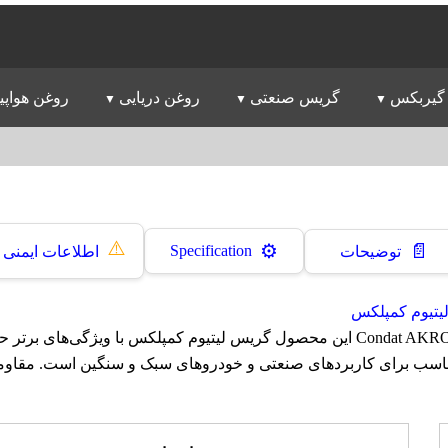
گیربکس
گریس صنعتی
روغن دریایی
روغن هواپی
⚠️
📄
⚙️
Specification
توضیحات
اطلاعات ایمنی
یتیوم کمپلکس
گریس کوندات Condat AKRONEX این محصول گریس لیتیوم کمپلکس با ویژگی‌های ب
سب برای کاربردهای صنعتی و خودروهای سبک و سنگین است. مقاومت 