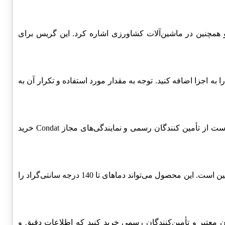
عدن و همچنین در ماشین‌آلات کشاورزی اشاره کرد. این گریس برای
 از گریس را به اجزا اضافه کنید. توجه به مقدار مورد استفاده و تکرار آن به
برای خرید Condat AKRONEX، می‌توانید به فروشگاه‌های معتبر و آنلاین مراجعه کنید که این محصول را ارائه می‌دهند. همچنین بهتر است از تأمین کنندگان رسمی و نمایندگی‌های مجاز Condat خرید
Condat AKRONEX در دسته گریس‌های لیتیوم کمپلکس قرار دارد و دارای خواص برجسته‌ای از جمله مقاومت در برابر دماهای بالا و پایین است. این محصول می‌تواند دماهای تا 140 درجه سانتی‌گراد را
، از فروشندگان معتبر و تأمین‌کنندگان رسمی خرید کنید که اطلاعات دقیق و