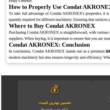
today’s market.
How to Properly Use Condat AKRONE
To take full advantage of Condat AKRONEX's properties, it is es
quantity required for different machinery. Ensuring that surfaces
Where to Buy Condat AKRONEX
Purchasing Condat AKRONEX is straightforward, with various suppli
suppliers. When buying, it is important to ensure that you are sou
Condat AKRONEX: Conclusion
In conclusion, Condat AKRONEX stands out as a premium
li
modern machinery but also ensures longevity and efficiency. Whe
💰
تضمین بهترین قیمت
ارائه بهترین قیمت‌ها