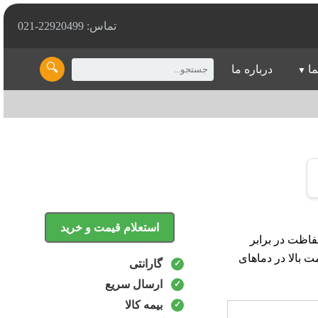
تماس: 22920499-021
🔍
ما
درباره ما
استعلام قیمت و خرید
رتر حفاظت در برابر
بالا در دماهای
گارانتی
ارسال سریع
بیمه کالا