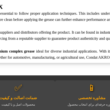
X
sential to follow proper application techniques. This includes unders
 are clean before applying the grease can further enhance performance an
ers and distributors offering the product. It can be found in industri
rcing from a reputable supplier to guarantee product authenticity and qua
thium complex grease
ideal for diverse industrial applications. With 
ther for automotive, manufacturing, or agricultural use, Condat AKRON
✅
📱
مشاوره تخصصی
ضمانت اصالت و کیفیت
ه حرفه‌ای برای انتخاب محصول
محصولات اصل و با کیفیت