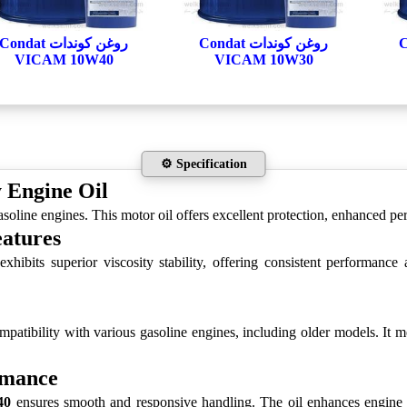
Con
روغن کوندات Condat
روغن کوندات Condat
VICAM 10W40
VICAM 10W30
⚙️ Specification
 Engine Oil
soline engines. This motor oil offers excellent protection, enhanced pe
atures
xhibits superior viscosity stability, offering consistent performanc
ompatibility with various gasoline engines, including older models. It
rmance
40
ensures smooth and responsive handling. The oil enhances engine ef