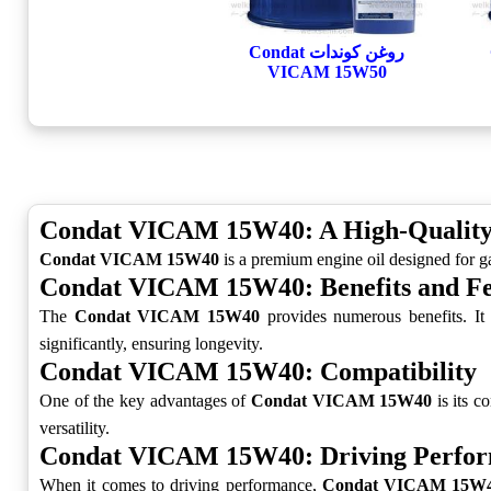
روغن کوندات Condat
VICAM 15W50
Condat VICAM 15W40: A High-Quality
Condat VICAM 15W40
is a premium engine oil designed for ga
Condat VICAM 15W40: Benefits and Fe
The
Condat VICAM 15W40
provides numerous benefits. It e
significantly, ensuring longevity.
Condat VICAM 15W40: Compatibility
One of the key advantages of
Condat VICAM 15W40
is its c
versatility.
Condat VICAM 15W40: Driving Perfo
When it comes to driving performance,
Condat VICAM 15W