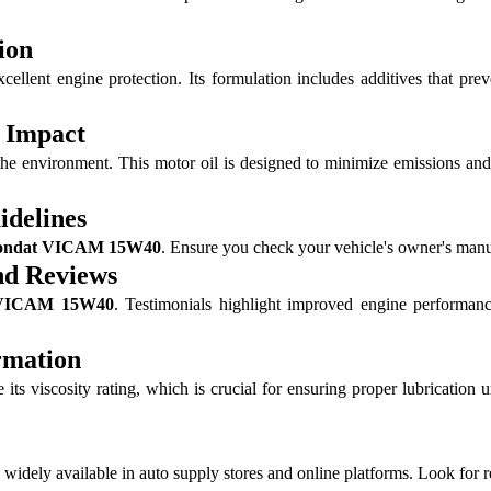
ion
xcellent engine protection. Its formulation includes additives that pre
 Impact
the environment. This motor oil is designed to minimize emissions an
delines
ondat VICAM 15W40
. Ensure you check your vehicle's owner's manual
nd Reviews
 VICAM 15W40
. Testimonials highlight improved engine performance
rmation
 its viscosity rating, which is crucial for ensuring proper lubrication 
 is widely available in auto supply stores and online platforms. Look for