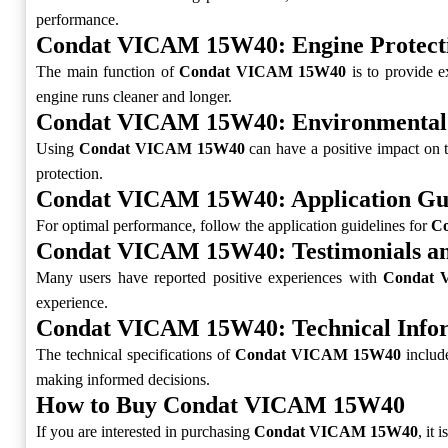
performance.
Condat VICAM 15W40: Engine Protect
The main function of
Condat VICAM 15W40
is to provide e
engine runs cleaner and longer.
Condat VICAM 15W40: Environmental
Using
Condat VICAM 15W40
can have a positive impact on 
protection.
Condat VICAM 15W40: Application Gui
For optimal performance, follow the application guidelines for
C
Condat VICAM 15W40: Testimonials a
Many users have reported positive experiences with
Condat
experience.
Condat VICAM 15W40: Technical Info
The technical specifications of
Condat VICAM 15W40
include
making informed decisions.
How to Buy Condat VICAM 15W40
If you are interested in purchasing
Condat VICAM 15W40
, it