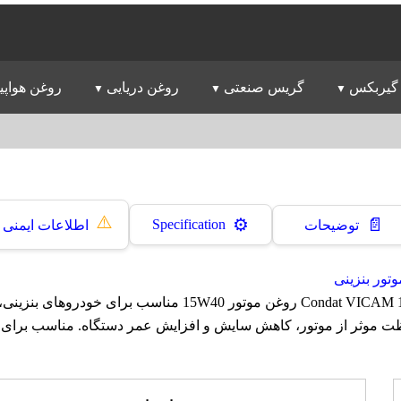
گیربکس
گریس صنعتی
روغن دریایی
روغن هواپی
⚠️
📄
⚙️
Specification
توضیحات
اطلاعات ایمنی
تور بنزینی
روغن کوندات Condat VICAM 15W40 روغن موتور 15W40 مناسب برای خودر
ت موثر از موتور، کاهش سایش و افزایش عمر دستگاه. مناسب برای