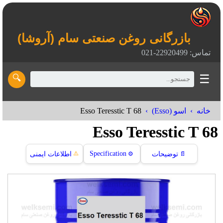
بازرگانی روغن صنعتی سام (آروشا)
تماس: 22920499-021
☰
🔍
Esso Teresstic T 68
خانه
اسو (Esso)
Esso Teresstic T 68
⚠️
Specification
📄
توضیحات
⚙️
اطلاعات ایمنی