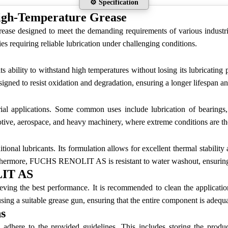
⚙️ Specification
gh-Temperature Grease
 designed to meet the demanding requirements of various industrial 
ies requiring reliable lubrication under challenging conditions.
ility to withstand high temperatures without losing its lubricating p
gned to resist oxidation and degradation, ensuring a longer lifespan and
 applications. Some common uses include lubrication of bearings, 
tomotive, aerospace, and heavy machinery, where extreme conditions are t
ditional lubricants. Its formulation allows for excellent thermal stability
ermore, FUCHS RENOLIT AS is resistant to water washout, ensuring it 
LIT AS
ng the best performance. It is recommended to clean the applicatio
 a suitable grease gun, ensuring that the entire component is adequa
s
here to the provided guidelines. This includes storing the product