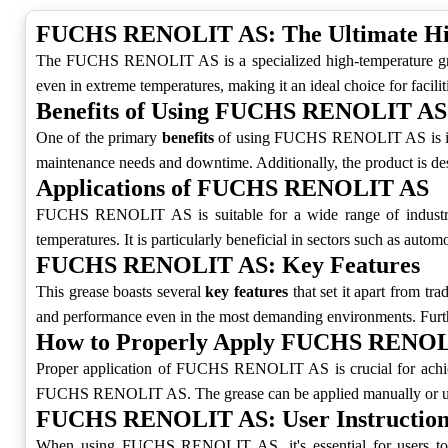
FUCHS RENOLIT AS: The Ultimate Hi
The FUCHS RENOLIT AS is a specialized high-temperature grease
even in extreme temperatures, making it an ideal choice for facilit
Benefits of Using FUCHS RENOLIT AS
One of the primary
benefits
of using FUCHS RENOLIT AS is its ab
maintenance needs and downtime. Additionally, the product is desi
Applications of FUCHS RENOLIT AS
FUCHS RENOLIT AS is suitable for a wide range of industrial
temperatures. It is particularly beneficial in sectors such as au
FUCHS RENOLIT AS: Key Features
This grease boasts several
key features
that set it apart from tra
and performance even in the most demanding environments. Furth
How to Properly Apply FUCHS RENO
Proper application of FUCHS RENOLIT AS is crucial for achievi
FUCHS RENOLIT AS. The grease can be applied manually or using
FUCHS RENOLIT AS: User Instruction
When using FUCHS RENOLIT AS, it's essential for users to ad