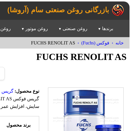
بازرگانی روغن صنعتی سام (آروشا)
برندها
روغن صنعتی
روغن موتور
روغن 
FUCHS RENOLIT AS
خانه
فوکس (Fuchs)
FUCHS RENOLIT AS
نوع محصول:
گریس ن
سایش، افزایش عمر مف
برند محصول