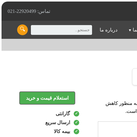
تماس: 22920499-021
🔍
ما
درباره ما
استعلام قیمت و خرید
ست که به منظور کاهش
 است.
گارانتی
ارسال سریع
بیمه کالا