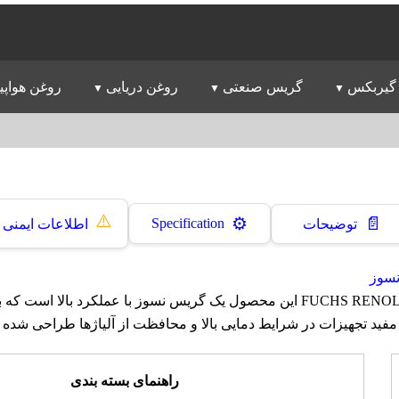
گیربکس
گریس صنعتی
روغن دریایی
روغن هواپی
⚠️
📄
⚙️
Specification
توضیحات
اطلاعات ایمنی
سوز
گریس فوکس FUCHS RENOLIT AS این محصول یک گریس نسوز با عملکرد بالا ا
ید تجهیزات در شرایط دمایی بالا و محافظت از آلیاژها طراحی شده
راهنمای بسته بندی