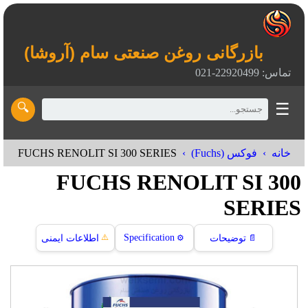
بازرگانی روغن صنعتی سام (آروشا)
تماس: 22920499-021
☰
🔍
FUCHS RENOLIT SI 300 SERIES
خانه
فوکس (Fuchs)
FUCHS RENOLIT SI 300
SERIES
⚠️
Specification
📄
توضیحات
⚙️
اطلاعات ایمنی