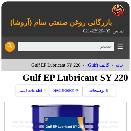
بازرگانی روغن صنعتی سام (آروشا)
تماس: 22920499-021
☰
🔍
Gulf EP Lubricant SY 220
خانه
گالف (Gulf)
Gulf EP Lubricant SY 220
⚠️
Specification
📄
توضیحات
⚙️
اطلاعات ایمنی