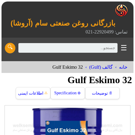
بازرگانی روغن صنعتی سام (آروشا)
تماس: 22920499-021
☰
🔍
Gulf Eskimo 32
خانه
گالف (Gulf)
Gulf Eskimo 32
⚠️
Specification
📄
توضیحات
⚙️
اطلاعات ایمنی