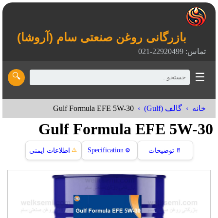
بازرگانی روغن صنعتی سام (آروشا)
تماس: 22920499-021
☰
🔍
Gulf Formula EFE 5W-30
خانه
گالف (Gulf)
Gulf Formula EFE 5W-30
⚠️
Specification
📄
توضیحات
⚙️
اطلاعات ایمنی