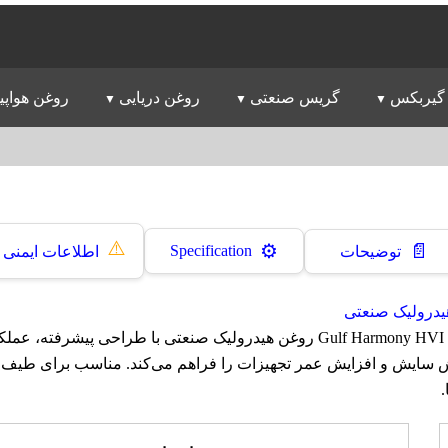
گیربکس
گریس صنعتی
روغن دریایی
روغن هواپی
⚠️
📄
⚙️
Specification
توضیحات
اطلاعات ایمنی
یدرولیک صنعتی
روغن گالف Gulf Harmony HVI Plus 150 روغن هیدرولیک صنعتی با طراحی پیش
هش سایش و افزایش عمر تجهیزات را فراهم می‌کند. مناسب برای طیف گ
.