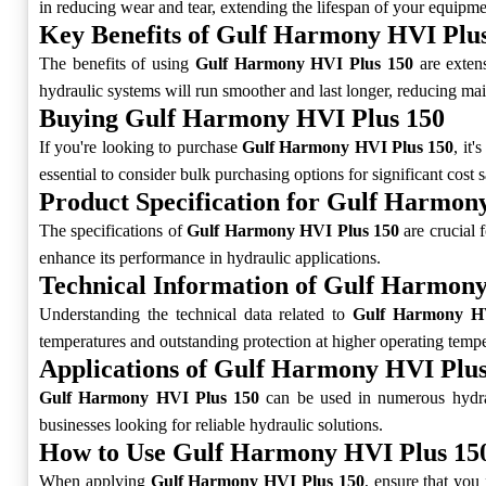
in reducing wear and tear, extending the lifespan of your equipme
Key Benefits of Gulf Harmony HVI Plu
The benefits of using
Gulf Harmony HVI Plus 150
are extens
hydraulic systems will run smoother and last longer, reducing mai
Buying Gulf Harmony HVI Plus 150
If you're looking to purchase
Gulf Harmony HVI Plus 150
, it
essential to consider bulk purchasing options for significant cost 
Product Specification for Gulf Harmon
The specifications of
Gulf Harmony HVI Plus 150
are crucial f
enhance its performance in hydraulic applications.
Technical Information of Gulf Harmon
Understanding the technical data related to
Gulf Harmony H
temperatures and outstanding protection at higher operating temper
Applications of Gulf Harmony HVI Plus
Gulf Harmony HVI Plus 150
can be used in numerous hydraul
businesses looking for reliable hydraulic solutions.
How to Use Gulf Harmony HVI Plus 15
When applying
Gulf Harmony HVI Plus 150
, ensure that you