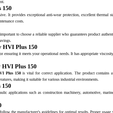
nt.
s 150
ive. It provides exceptional anti-wear protection, excellent thermal s
ntenance costs.
's important to choose a reliable supplier who guarantees product authenti
savings.
y HVI Plus 150
or ensuring it meets your operational needs. It has appropriate viscosity
y HVI Plus 150
VI Plus 150
is vital for correct application. The product contains a
atures, making it suitable for various industrial environments.
 150
ic applications such as construction machinery, automotive, marine 
0
 follow the manufacturer's guidelines for optimal results. Proper usage