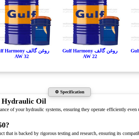
Gulf H
روغن گالف Gulf Harmony
روغن گالف  Harmony
AW 32
AW 22
⚙️ Specification
 Hydraulic Oil
ance of your hydraulic systems, ensuring they operate efficiently even
50?
t that is backed by rigorous testing and research, ensuring its compatib