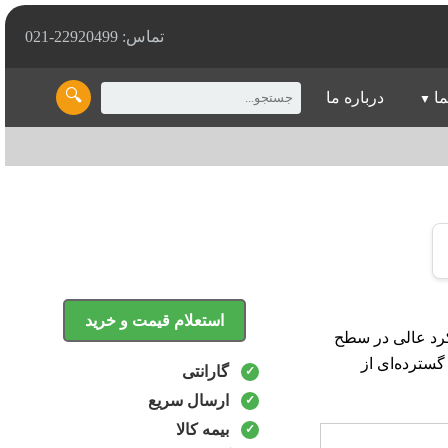
تماس: 22920499-021
🔍
ما
درباره ما
استعلام قیمت و خرید
رفته، عملکرد عالی در سطح
سترده‌ای از
گارانتی
ارسال سریع
بیمه کالا