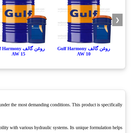
❮
روغن گالف Gulf Harmony
روغن گالف armony
AW 15
AW 10
 under the most demanding conditions. This product is specifically
ility with various hydraulic systems. Its unique formulation helps