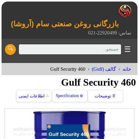
بازرگانی روغن صنعتی سام (آروشا)
تماس: 22920499-021
☰
🔍
Gulf Security 460
خانه
گالف (Gulf)
Gulf Security 460
⚠️
Specification
📄
توضیحات
⚙️
اطلاعات ایمنی