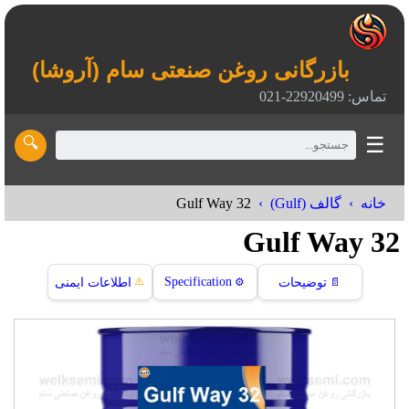
بازرگانی روغن صنعتی سام (آروشا)
تماس: 22920499-021
☰
🔍
Gulf Way 32
خانه
گالف (Gulf)
Gulf Way 32
⚠️
Specification
📄
توضیحات
⚙️
اطلاعات ایمنی