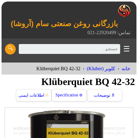
بازرگانی روغن صنعتی سام (آروشا)
تماس: 22920499-021
☰
🔍
Klüberquiet BQ 42-32‎
خانه
کلوبر (Kluber)
Klüberquiet BQ 42-32‎
⚠️
Specification
📄
توضیحات
⚙️
اطلاعات ایمنی