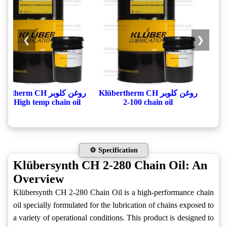
❯
❮
روغن کلوبر Klübertherm CH
روغن کلوبر rtherm CH
140 High temp chain oil
2-100 chain oil
⚙️ Specification
Klübersynth CH 2-280 Chain Oil: An
Overview
Klübersynth CH 2-280 Chain Oil is a high-performance chain
oil specially formulated for the lubrication of chains exposed to
a variety of operational conditions. This product is designed to