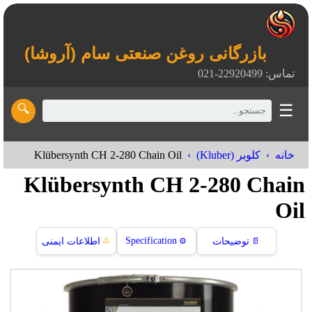
بازرگانی روغن صنعتی سام (آروشا)
تماس: 22920499-021
☰
🔍
Klübersynth CH 2-280 Chain Oil
خانه
کلوبر (Kluber)
Klübersynth CH 2-280 Chain
Oil
⚠️
Specification
📄
توضیحات
⚙️
اطلاعات ایمنی