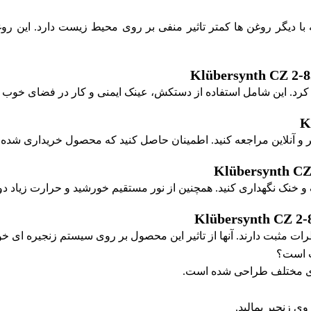
Klübersynth CZ 2-85 Chain Flushing  در مقایسه با دیگر روغن ها کمتر تاثیر منفی بر ر
وی زنجیر بمالید.