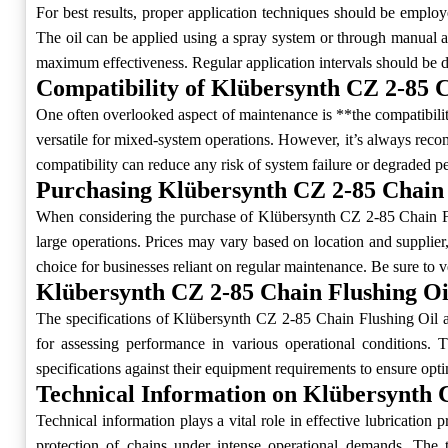
For best results, proper application techniques should be empl
The oil can be applied using a spray system or through manual a
maximum effectiveness. Regular application intervals should be 
Compatibility of Klübersynth CZ 2-85 C
One often overlooked aspect of maintenance is **the compatibilit
versatile for mixed-system operations. However, it’s always reco
compatibility can reduce any risk of system failure or degraded 
Purchasing Klübersynth CZ 2-85 Chain 
When considering the purchase of Klübersynth CZ 2-85 Chain Flushi
large operations. Prices may vary based on location and supplier
choice for businesses reliant on regular maintenance. Be sure to 
Klübersynth CZ 2-85 Chain Flushing Oil
The specifications of Klübersynth CZ 2-85 Chain Flushing Oil are c
for assessing performance in various operational conditions. 
specifications against their equipment requirements to ensure op
Technical Information on Klübersynth 
Technical information plays a vital role in effective lubrication
protection of chains under intense operational demands. The t