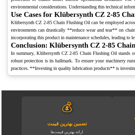
environmental considerations. Understanding this technical inform
Use Cases for Klübersynth CZ 2-85 Cha
Klübersynth CZ 2-85 Chain Flushing Oil can be employed across va
environments can drastically **reduce wear and tear** on chains
incorporating this product in maintenance schedules, leading to le
Conclusion: Klübersynth CZ 2-85 Chain
In summary, Klübersynth CZ 2-85 Chain Flushing Oil stands out as
robust protection is its hallmark. To ensure your machinery ru
practices. **Investing in quality lubrication products** is investin
💰
تضمین بهترین قیمت
ارائه بهترین قیمت‌ها