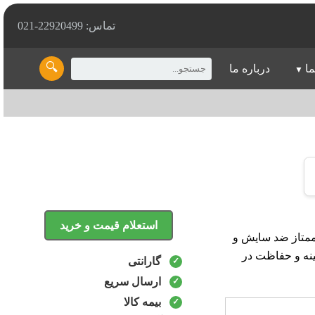
تماس: 22920499-021
🔍
ما
درباره ما
استعلام قیمت و خرید
دارای ویژگی‌های ممتاز ضد سایش و
ینه و حفاظت در
گارانتی
ارسال سریع
بیمه کالا