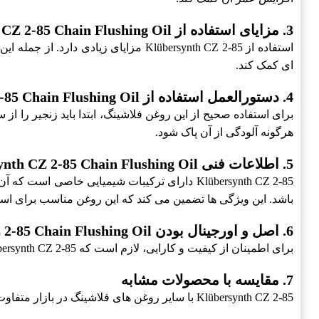
3. مزایای استفاده از Klübersynth CZ 2-85 Chain Flushing Oil
استفاده از Klübersynth CZ 2-85 مزایای زیادی دارد. از جمله این مزایا می توان به
ای کمک کند.
4. دستورالعمل استفاده از Klübersynth CZ 2-85 Chain Flushing Oil
برای استفاده صحیح از این روغن فلاشینگ، ابتدا باید زنجیر را ا
هرگونه آلودگی از آن پاک شود.
5. اطلاعات فنی Klübersynth CZ 2-85 Chain Flushing Oil
Klübersynth CZ 2-85 دارای ترکیبات شیمیایی خ
باشد. این ویژگی ها تضمین می کند که این روغن مناسب برای ا
6. اصل و اورجینال بودن Klübersynth CZ 2-85 Chain Flushing Oil
برای اطمینان از کیفیت و کارایی، لازم است که Klübersynth CZ 2-85 را از منابع معتبر خریداری کنید. روغن های فیک و غیر اورجینال می توانند مشکل ساز شوند.
7. مقایسه با محصولات مشابه
Klübersynth CZ 2-85 با سایر روغن های فلاشینگ در بازار متفاوت است و ویژگی های منحصر به فردی دارد. بررسی دقیق این ویژگی ها به شما کمک می کند تا انتخاب بهتری داشته باشید.