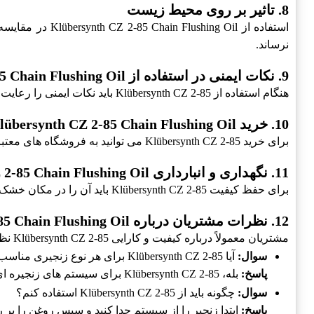
8. تاثیر بر روی محیط زیست
استفاده از Oil
نرساند.
9. نکات ایمنی در استفاده از Klübersynth CZ 2-85 Chain Flushing Oil
هنگام استفاده از Klübersynth CZ 2-85 باید نکات ایمنی را رعایت کرد. این شامل استفاده از دستکش، عینک ایمنی و کار در فضای خوب تهویه است.
10. خرید Klübersynth CZ 2-85 Chain Flushing Oil
برای خرید Klübersynth CZ 2-85 می توانید به فروشگاه های معتبر و آنلاین مراجعه کنید. اطمینان حاصل کنید که محصول خریداری شده کاملاً اصل و با کیفیت باشد.
11. نگهداری و انبارداری Klübersynth CZ 2-85 Chain Flushing Oil
برای حفظ کیفیت Klübersynth CZ 2-85 باید آن را در مکان خشک و خنک نگهداری کنید. همچنین از نور مستقیم خورشید و حرارت زیاد دور بمانید.
12. نظرات مشتریان درباره Klübersynth CZ 2-85 Chain Flushing Oil
مشتریان معمولاً درباره کیفیت و کارایی Klübersynth CZ 2-85 نظرات مثبت دارند. آنها از تاثیر این محصول بر روی سیستم زنجیره ای خود رضایت دارند و توصیه می کنند که این روغن را امتحان کنید.
سوال:
آیا Klübersynth CZ 2-85 برای هر نوع زنجیری مناسب است؟
پاسخ:
بله، Klübersynth CZ 2-85 برای سیستم های زنجیره ای مختلف طراحی شده است.
سوال:
چگونه باید از Klübersynth CZ 2-85 استفاده کنم؟
پاسخ:
ابتدا زنجیر را از سیستم جدا کنید و سپس روغن را بر ر