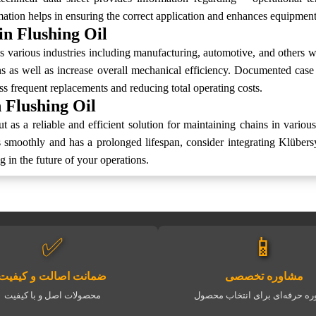
ation helps in ensuring the correct application and enhances equipment
in Flushing Oil
rious industries including manufacturing, automotive, and others wher
 as well as increase overall mechanical efficiency. Documented case 
ss frequent replacements and reducing total operating costs.
 Flushing Oil
 a reliable and efficient solution for maintaining chains in various a
ns smoothly and has a prolonged lifespan, consider integrating Klübe
g in the future of your operations.
✅
📱
مشاوره تخصصی
ضمانت اصالت و کیفیت
ه حرفه‌ای برای انتخاب محصول
محصولات اصل و با کیفیت