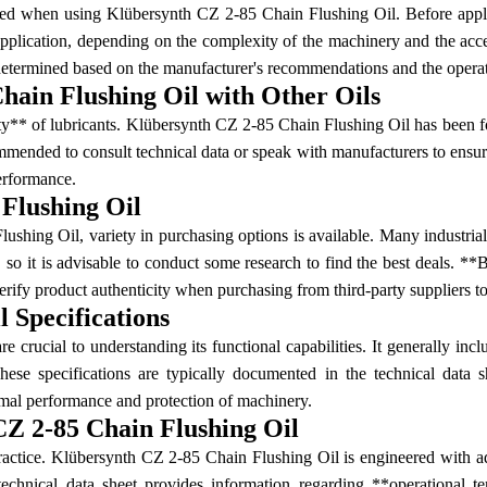
oyed when using Klübersynth CZ 2-85 Chain Flushing Oil. Before applic
pplication, depending on the complexity of the machinery and the acce
determined based on the manufacturer's recommendations and the opera
hain Flushing Oil with Other Oils
y** of lubricants. Klübersynth CZ 2-85 Chain Flushing Oil has been for
mmended to consult technical data or speak with manufacturers to ensur
performance.
Flushing Oil
ng Oil, variety in purchasing options is available. Many industrial su
, so it is advisable to conduct some research to find the best deals. 
verify product authenticity when purchasing from third-party suppliers t
 Specifications
rucial to understanding its functional capabilities. It generally inclu
These specifications are typically documented in the technical data 
timal performance and protection of machinery.
CZ 2-85 Chain Flushing Oil
 practice. Klübersynth CZ 2-85 Chain Flushing Oil is engineered with a
echnical data sheet provides information regarding **operational tem