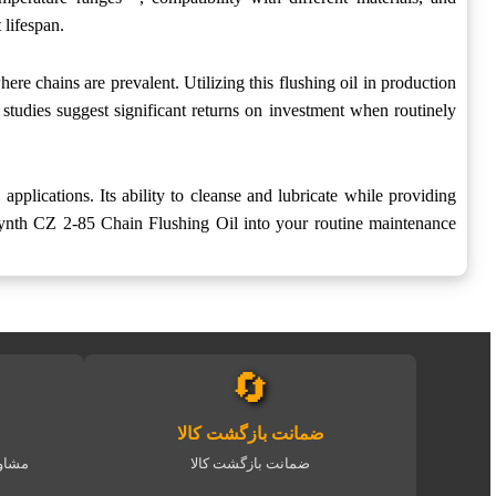
 lifespan.
e chains are prevalent. Utilizing this flushing oil in production
studies suggest significant returns on investment when routinely
pplications. Its ability to cleanse and lubricate while providing
rsynth CZ 2-85 Chain Flushing Oil into your routine maintenance
🔄
ضمانت بازگشت کالا
ضمانت بازگشت کالا
مشاور