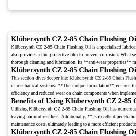
Klübersynth CZ 2-85 Chain Flushing O
Klübersynth CZ 2-85 Chain Flushing Oil is a specialized lubrican
also provides a thin protective film to prevent corrosion. What s
thorough cleaning and lubrication. Its **anti-wear properties** m
Klübersynth CZ 2-85 Chain Flushing Oi
This section dives deeper into Klübersynth CZ 2-85 Chain Flushing
of mechanical systems. **The unique formulation** ensures that
efficiency and reduced wear on chain components when implementi
Benefits of Using Klübersynth CZ 2-85 
Utilizing Klübersynth CZ 2-85 Chain Flushing Oil has numerous adv
leaving harmful residues. Additionally, **its excellent penetratio
maintenance costs, ultimately leading to a more efficient producti
Klübersynth CZ 2-85 Chain Flushing Oi