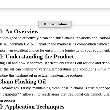
⚙️ Specification
il: An Overview
t designed to effectively clean and flush chains in various applicatio
ets Klübersynth CZ 2-85 apart in the market is its composition which al
ake it an excellent choice for ensuring the longevity of your equipment.
l: Understanding the Product
 Oil and how it operates. It effectively flushes out residue and depos
 the oil can withstand varying temperatures and conditions while ma
ng this flushing oil in regular maintenance routines.
Chain Flushing Oil
antages. Firstly, maintaining cleanliness in chains is crucial for opt
n capability** allows it to reach areas that traditional oils cannot. U
on process.
l: Application Techniques