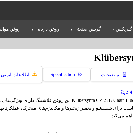
گیربکس
گریس صنعتی
روغن دریایی
روغن هواپی
Klübersy
⚠️
📄
⚙️
Specification
توضیحات
اطلاعات ایمنی
لاشینگ
روغن کلوبر Klübersynth CZ 2-85 Chain Fluching Oil این روغن فلاشینگ 
سب برای شستشو و تعمیر زنجیرها و مکانیزم‌های متحرک، عملکرد به
اهم می‌کند.