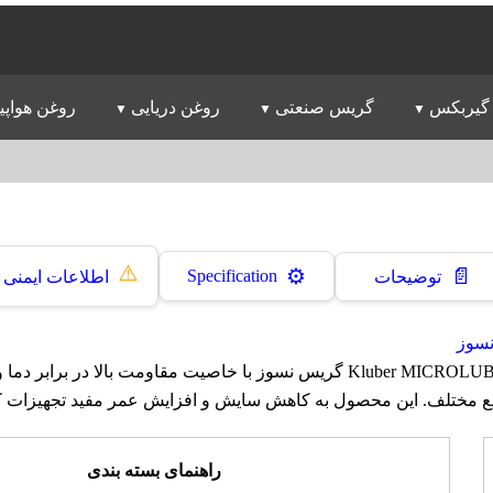
گیربکس
گریس صنعتی
روغن دریایی
روغن هواپی
⚠️
📄
⚙️
Specification
توضیحات
اطلاعات ایمنی
سوز
گریس کلوبر Kluber MICROLUBE GB 0‎ گریس نسوز با خاصیت مقاومت بالا در بر
یع مختلف. این محصول به کاهش سایش و افزایش عمر مفید تجهیزات ک
راهنمای بسته بندی