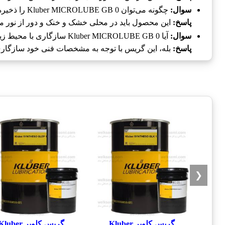
سوال:
چگونه می‌توان Kluber MICROLUBE GB 0 را ذخیره کرد؟
پاسخ:
این محصول باید در محلی خشک و خنک و دور از نور م
سوال:
آیا Kluber MICROLUBE GB 0 سازگاری با محیط زیست دارد؟
پاسخ:
بله، این گریس با توجه به مشخصات فنی خود سازگاری ب
❮
گریس کلوبر Kluber
گریس کلوبر luber