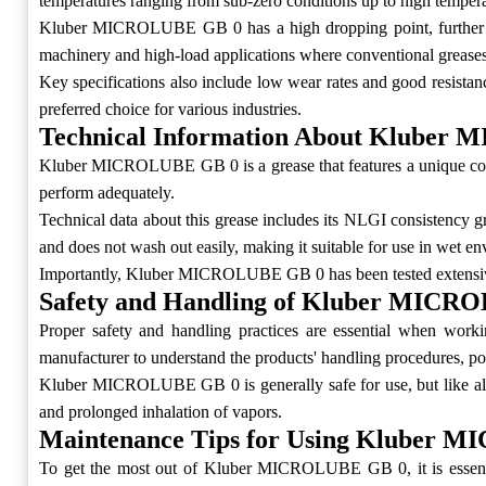
temperatures ranging from sub-zero conditions up to high temperatu
Kluber MICROLUBE GB 0 has a high dropping point, further enhanc
machinery and high-load applications where conventional greases
Key specifications also include low wear rates and good resist
preferred choice for various industries.
Technical Information About Kluber
Kluber MICROLUBE GB 0 is a grease that features a unique combin
perform adequately.
Technical data about this grease includes its NLGI consistency gr
and does not wash out easily, making it suitable for use in wet e
Importantly, Kluber MICROLUBE GB 0 has been tested extensively 
Safety and Handling of Kluber MICR
Proper safety and handling practices are essential when wor
manufacturer to understand the products' handling procedures, pot
Kluber MICROLUBE GB 0 is generally safe for use, but like all lu
and prolonged inhalation of vapors.
Maintenance Tips for Using Kluber 
To get the most out of Kluber MICROLUBE GB 0, it is essential 