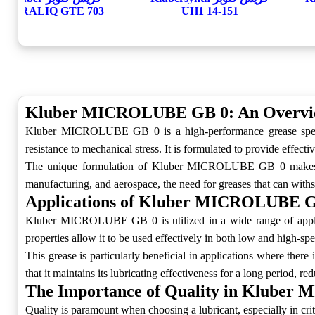
PARALIQ GTE 703‎
UH1 14-151‎
Kluber MICROLUBE GB 0: An Overv
Kluber MICROLUBE GB 0 is a high-performance grease specifica
resistance to mechanical stress. It is formulated to provide effectiv
The unique formulation of Kluber MICROLUBE GB 0 makes it an 
manufacturing, and aerospace, the need for greases that can w
Applications of Kluber MICROLUBE 
Kluber MICROLUBE GB 0 is utilized in a wide range of applica
properties allow it to be used effectively in both low and high-spe
This grease is particularly beneficial in applications where th
that it maintains its lubricating effectiveness for a long period,
The Importance of Quality in Klube
Quality is paramount when choosing a lubricant, especially in cr