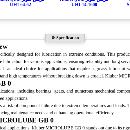
UH1 64-62‎
UH1 14-1600‎
S
⚙️ Specification
iew
lly designed for lubrication in extreme conditions. This product i
e lubrication for various applications, ensuring reliability and long servic
ideal choice for applications that require a greasy lubricant with
ithstand high temperatures without breaking down is crucial. Kluber 
GB 0
tions, including bearings, gears, and numerous mechanical componen
ed applications.
ere is a risk of component failure due to extreme temperatures and l
 reducing maintenance needs and enhancing operational efficiency.
r MICROLUBE GB 0
itical applications. Kluber MICROLUBE GB 0 stands out due to its rigor