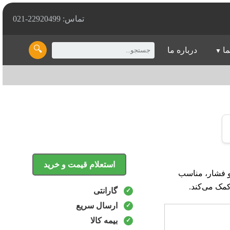
تماس: 22920499-021
🔍
ما
درباره ما
استعلام قیمت و خرید
ابر دما و فشار، مناسب
مک می‌کند.
گارانتی
ارسال سریع
بیمه کالا