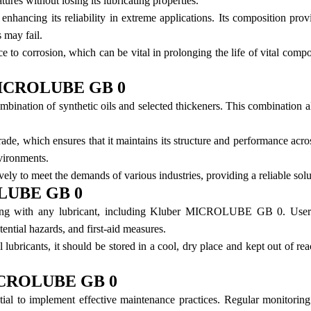
res without losing its lubricating properties.
ing its reliability in extreme applications. Its composition provide
 may fail.
ance to corrosion, which can be vital in prolonging the life of vital
 MICROLUBE GB 0
ation of synthetic oils and selected thickeners. This combination allo
ade, which ensures that it maintains its structure and performance acros
nvironments.
to meet the demands of various industries, providing a reliable solut
OLUBE GB 0
king with any lubricant, including Kluber MICROLUBE GB 0. Users 
ential hazards, and first-aid measures.
bricants, it should be stored in a cool, dry place and kept out of reac
MICROLUBE GB 0
to implement effective maintenance practices. Regular monitoring of