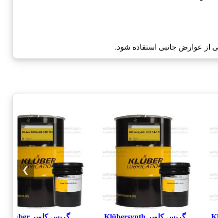
ی از عوارض جانبی استفاده شود.
❯
Klü
گریس کلوبر Klübersynth
گریس کلوبر Kluber